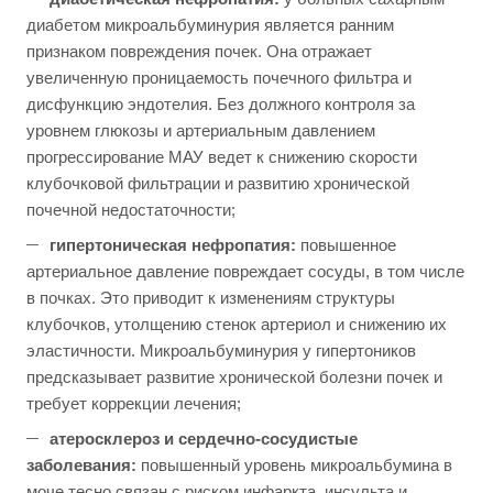
диабетом микроальбуминурия является ранним
признаком повреждения почек. Она отражает
увеличенную проницаемость почечного фильтра и
дисфункцию эндотелия. Без должного контроля за
уровнем глюкозы и артериальным давлением
прогрессирование МАУ ведет к снижению скорости
клубочковой фильтрации и развитию хронической
почечной недостаточности;
гипертоническая нефропатия:
повышенное
артериальное давление повреждает сосуды, в том числе
в почках. Это приводит к изменениям структуры
клубочков, утолщению стенок артериол и снижению их
эластичности. Микроальбуминурия у гипертоников
предсказывает развитие хронической болезни почек и
требует коррекции лечения;
атеросклероз и сердечно-сосудистые
заболевания:
повышенный уровень микроальбумина в
моче тесно связан с риском инфаркта, инсульта и