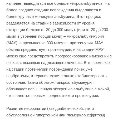
начинает выводиться всё больше микроальбуминов. На
более поздних стадиях повреждения выделяются и
более крупные молекулы альбумина. Этот процесс
разделяется на стадии в зависимости от уровня
экскреции белков: от 30 до 300 мг/сут. (или от 20 до 200
мг/мл в утренней порции мочи) – микроальбуминурия
(МАУ), а превышение 300 мг/сут. – протеинурия. МАУ
обычно предшествует протеинурии, и на стадии МАУ
можно еще предотвратить прогрессирование изменений в
почках с помощью надлежащего лечения. В то время как
на стадии протеинурии повреждения почек уже
необратимы, и терапия может только стабилизировать
состояние. Таким образом, микроальбуминурия
обозначает повышенную экскрецию альбумина с мочой,
что является первым предвестником протеинурии.
Развитие нефропатии (как диабетической, так и
обусловленной гипертонией или гломерулонефритом)