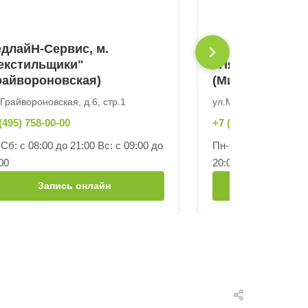
длайН-Сервис, м.
МедлайН-Серви
екстильщики"
"Пятницкое шо
райвороновская)
(Митинская)
 Грайвороновская, д.6, стр.1
ул.Митинская, д.57
(495) 758-00-00
+7 (495) 758-00-00
Сб: с 08:00 до 21:00 Вс: с 09:00 до
Пн-Сб: с 08:00 до 21
00
20:00
Запись онлайн
Запись 