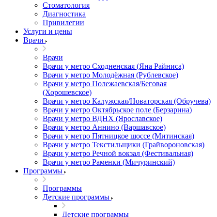
Стоматология
Диагностика
Привилегии
Услуги и цены
Врачи
Врачи
Врачи у метро Сходненская (Яна Райниса)
Врачи у метро Молодёжная (Рублевское)
Врачи у метро Полежаевская/Беговая
(Хорошевское)
Врачи у метро Калужская/Новаторская (Обручева)
Врачи у метро Октябрьское поле (Берзарина)
Врачи у метро ВДНХ (Ярославское)
Врачи у метро Аннино (Варшавское)
Врачи у метро Пятницкое шоссе (Митинская)
Врачи у метро Текстильщики (Грайвороновская)
Врачи у метро Речной вокзал (Фестивальная)
Врачи у метро Раменки (Мичуринский)
Программы
Программы
Детские программы
Детские программы