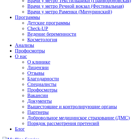
Врачи у метро Текстильщики (Грайвороновская)
Врачи у метро Речной вокзал (Фестивальная)
Врачи у метро Раменки (Мичуринский)
Программы
Детские программы
Check-UP
Ведение беременности
Косметология
Анализы
Профосмотры
О нас
О клинике
Лицензии
Отзывы
Благодарности
Специалисты
Профосмотры
Вакансии
Документы
Вышестоящие и контролирующие органы
Партнеры
Добровольное медицинское страхование (ДМС)
Порядок рассмотрения претензий
Блог