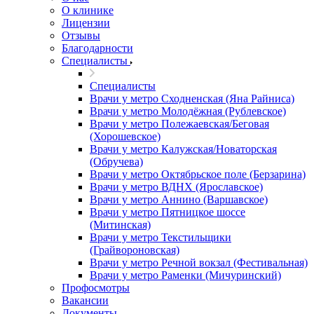
О клинике
Лицензии
Отзывы
Благодарности
Специалисты
Специалисты
Врачи у метро Сходненская (Яна Райниса)
Врачи у метро Молодёжная (Рублевское)
Врачи у метро Полежаевская/Беговая
(Хорошевское)
Врачи у метро Калужская/Новаторская
(Обручева)
Врачи у метро Октябрьское поле (Берзарина)
Врачи у метро ВДНХ (Ярославское)
Врачи у метро Аннино (Варшавское)
Врачи у метро Пятницкое шоссе
(Митинская)
Врачи у метро Текстильщики
(Грайвороновская)
Врачи у метро Речной вокзал (Фестивальная)
Врачи у метро Раменки (Мичуринский)
Профосмотры
Вакансии
Документы