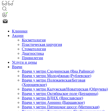
Клиники
Акции
Косметология
Пластическая хирургия
Стоматология
Диагностика
Привилегии
Услуги и цены
Врачи
Врачи у метро Сходненская (Яна Райниса)
Врачи у метро Молодёжная (Рублевское)
Врачи у метро Полежаевская/Беговая
(Хорошевское)
Врачи у метро Калужская/Новаторская (Обручева)
Врачи у метро Октябрьское поле (Берзарина)
Врачи у метро ВДНХ (Ярославское)
Врачи у метро Аннино (Варшавское)
Врачи у метро Пятницкое шоссе (Митинская)