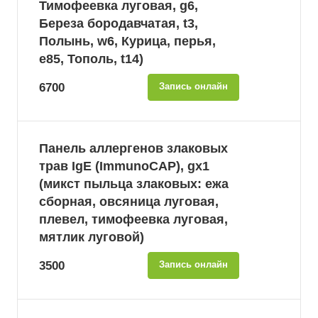
Тимофеевка луговая, g6,
Береза бородавчатая, t3,
Полынь, w6, Курица, перья,
e85, Тополь, t14)
6700
Запись онлайн
Панель аллергенов злаковых
трав IgE (ImmunoCAP), gx1
(микст пыльца злаковых: ежа
сборная, овсяница луговая,
плевел, тимофеевка луговая,
мятлик луговой)
3500
Запись онлайн