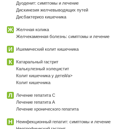
Дуоденит: симптомы и лечение
Дискинезия желчевыводящих путей
Дисбактериоз кишечника
Ж
Желчная колика
Желчекаменная болезнь: симптомы и лечение
И
Ишемический колит кишечника
К
Катаральный гастрит
Калькулезный холецистит
Колит кишечника у детей/a>
Колит кишечника
Л
Лечение гепатита С
Лечение гепатита А
Лечение хронического гепатита
Н
Неинфекционный гепатит: симптомы и лечение
Неатрофический гастрит