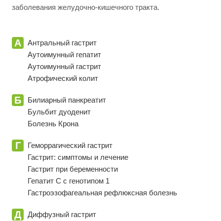
заболевания желудочно-кишечного тракта.
А
Антральный гастрит
Аутоимунный гепатит
Аутоимунный гастрит
Атрофический колит
Б
Билиарный панкреатит
Бульбит дуоденит
Болезнь Крона
Г
Геморрагический гастрит
Гастрит: симптомы и лечение
Гастрит при беременности
Гепатит C с генотипом 1
Гастроэзофагеальная рефлюксная болезнь
Д
Диффузный гастрит