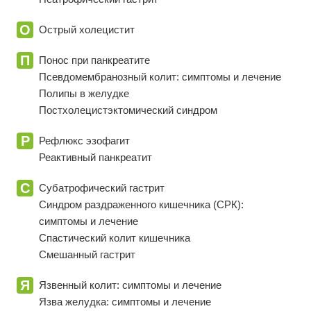
О
Острый холецистит
П
Понос при панкреатите
Псевдомембранозный колит: симптомы и лечение
Полипы в желудке
Постхолецистэктомический синдром
Р
Рефлюкс эзофагит
Реактивный панкреатит
С
Субатрофический гастрит
Синдром раздраженного кишечника (СРК):
симптомы и лечение
Спастический колит кишечника
Смешанный гастрит
Я
Язвенный колит: симптомы и лечение
Язва желудка: симптомы и лечение