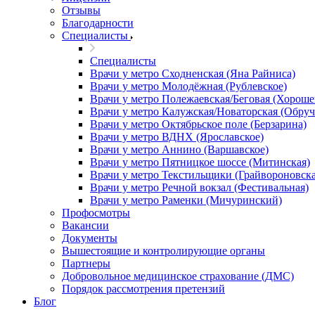
Отзывы
Благодарности
Специалисты
Специалисты
Врачи у метро Сходненская (Яна Райниса)
Врачи у метро Молодёжная (Рублевское)
Врачи у метро Полежаевская/Беговая (Хороше
Врачи у метро Калужская/Новаторская (Обруч
Врачи у метро Октябрьское поле (Берзарина)
Врачи у метро ВДНХ (Ярославское)
Врачи у метро Аннино (Варшавское)
Врачи у метро Пятницкое шоссе (Митинская)
Врачи у метро Текстильщики (Грайвороновска
Врачи у метро Речной вокзал (Фестивальная)
Врачи у метро Раменки (Мичуринский)
Профосмотры
Вакансии
Документы
Вышестоящие и контролирующие органы
Партнеры
Добровольное медицинское страхование (ДМС)
Порядок рассмотрения претензий
Блог