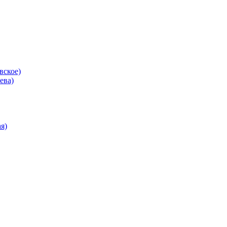
вское)
ева)
я)