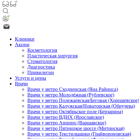
Клиники
Акции
Косметология
Пластическая хирургия
Стоматология
Диагностика
Привилегии
Услуги и цены
Врачи
Врачи у метро Сходненская (Яна Райниса)
Врачи у метро Молодёжная (Рублевское)
Врачи у метро Полежаевская/Беговая (Хорошевское
Врачи у метро Калужская/Новаторская (Обручева)
Врачи у метро Октябрьское поле (Берзарина)
Врачи у метро ВДНХ (Ярославское)
Врачи у метро Аннино (Варшавское)
Врачи у метро Пятницкое шоссе (Митинская)
Врачи у метро Текстильщики (Грайвороновская)