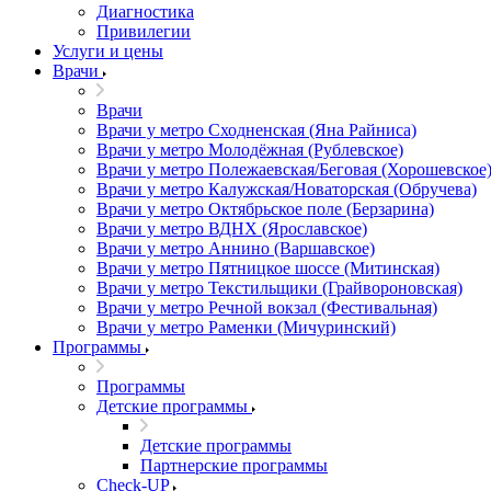
Диагностика
Привилегии
Услуги и цены
Врачи
Врачи
Врачи у метро Сходненская (Яна Райниса)
Врачи у метро Молодёжная (Рублевское)
Врачи у метро Полежаевская/Беговая (Хорошевское
Врачи у метро Калужская/Новаторская (Обручева)
Врачи у метро Октябрьское поле (Берзарина)
Врачи у метро ВДНХ (Ярославское)
Врачи у метро Аннино (Варшавское)
Врачи у метро Пятницкое шоссе (Митинская)
Врачи у метро Текстильщики (Грайвороновская)
Врачи у метро Речной вокзал (Фестивальная)
Врачи у метро Раменки (Мичуринский)
Программы
Программы
Детские программы
Детские программы
Партнерские программы
Check-UP