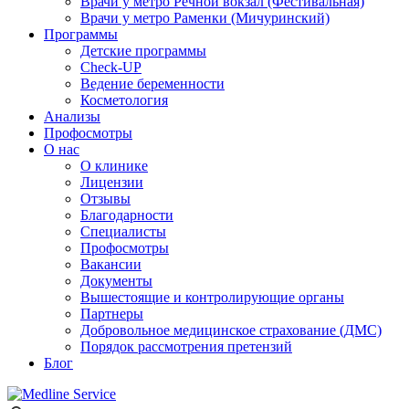
Врачи у метро Речной вокзал (Фестивальная)
Врачи у метро Раменки (Мичуринский)
Программы
Детские программы
Check-UP
Ведение беременности
Косметология
Анализы
Профосмотры
О нас
О клинике
Лицензии
Отзывы
Благодарности
Специалисты
Профосмотры
Вакансии
Документы
Вышестоящие и контролирующие органы
Партнеры
Добровольное медицинское страхование (ДМС)
Порядок рассмотрения претензий
Блог