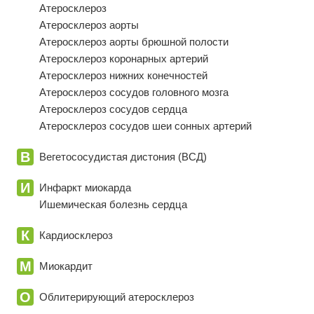
Атеросклероз
Атеросклероз аорты
Атеросклероз аорты брюшной полости
Атеросклероз коронарных артерий
Атеросклероз нижних конечностей
Атеросклероз сосудов головного мозга
Атеросклероз сосудов сердца
Атеросклероз сосудов шеи сонных артерий
В
Вегетососудистая дистония (ВСД)
И
Инфаркт миокарда
Ишемическая болезнь сердца
К
Кардиосклероз
М
Миокардит
О
Облитерирующий атеросклероз