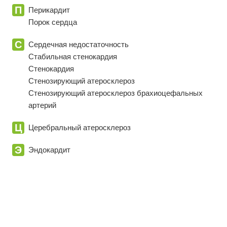
П
Перикардит
Порок сердца
C
Сердечная недостаточность
Стабильная стенокардия
Стенокардия
Cтенозирующий атеросклероз
Cтенозирующий атеросклероз брахиоцефальных
артерий
Ц
Церебральный атеросклероз
Э
Эндокардит