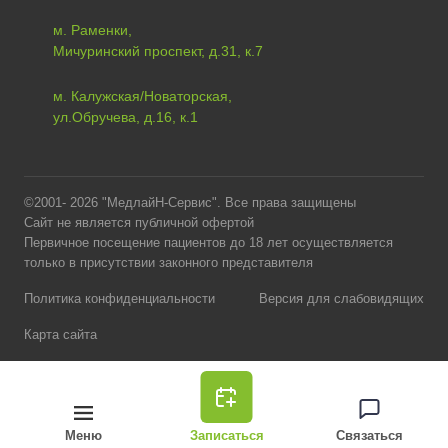
м. Раменки,
Мичуринский проспект, д.31, к.7
м. Калужская/Новаторская,
ул.Обручева, д.16, к.1
©2001- 2026 "МедлайН-Сервис". Все права защищены
Сайт не является публичной офертой
Первичное посещение пациентов до 18 лет осуществляется
только в присутствии законного представителя
Политика конфиденциальности
Версия для слабовидящих
Карта сайта
Меню
Записаться
Связаться