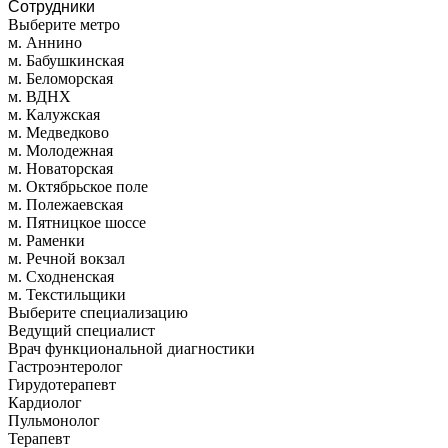
Сотрудники
Выберите метро
м. Аннино
м. Бабушкинская
м. Беломорская
м. ВДНХ
м. Калужская
м. Медведково
м. Молодежная
м. Новаторская
м. Октябрьское поле
м. Полежаевская
м. Пятницкое шоссе
м. Раменки
м. Речной вокзал
м. Сходненская
м. Текстильщики
Выберите специализацию
Ведущий специалист
Врач функциональной диагностики
Гастроэнтеролог
Гирудотерапевт
Кардиолог
Пульмонолог
Терапевт