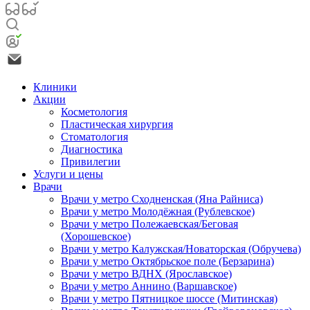
Клиники
Акции
Косметология
Пластическая хирургия
Стоматология
Диагностика
Привилегии
Услуги и цены
Врачи
Врачи у метро Сходненская (Яна Райниса)
Врачи у метро Молодёжная (Рублевское)
Врачи у метро Полежаевская/Беговая
(Хорошевское)
Врачи у метро Калужская/Новаторская (Обручева)
Врачи у метро Октябрьское поле (Берзарина)
Врачи у метро ВДНХ (Ярославское)
Врачи у метро Аннино (Варшавское)
Врачи у метро Пятницкое шоссе (Митинская)