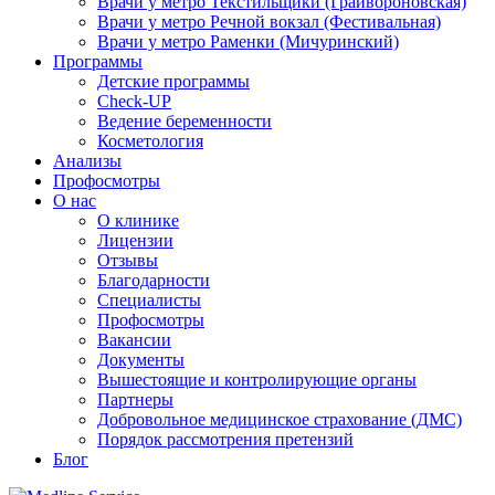
Врачи у метро Текстильщики (Грайвороновская)
Врачи у метро Речной вокзал (Фестивальная)
Врачи у метро Раменки (Мичуринский)
Программы
Детские программы
Check-UP
Ведение беременности
Косметология
Анализы
Профосмотры
О нас
О клинике
Лицензии
Отзывы
Благодарности
Специалисты
Профосмотры
Вакансии
Документы
Вышестоящие и контролирующие органы
Партнеры
Добровольное медицинское страхование (ДМС)
Порядок рассмотрения претензий
Блог