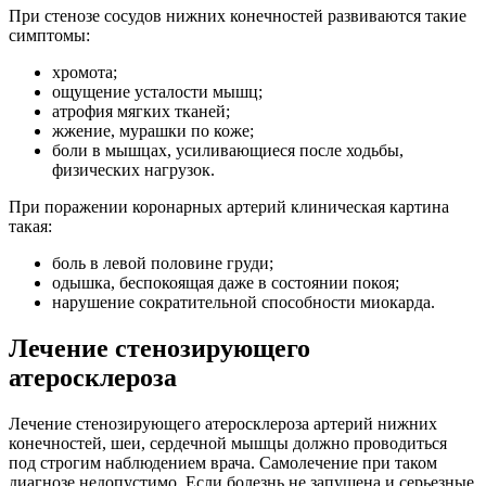
При стенозе сосудов нижних конечностей развиваются такие
симптомы:
хромота;
ощущение усталости мышц;
атрофия мягких тканей;
жжение, мурашки по коже;
боли в мышцах, усиливающиеся после ходьбы,
физических нагрузок.
При поражении коронарных артерий клиническая картина
такая:
боль в левой половине груди;
одышка, беспокоящая даже в состоянии покоя;
нарушение сократительной способности миокарда.
Лечение стенозирующего
атеросклероза
Лечение стенозирующего атеросклероза артерий нижних
конечностей, шеи, сердечной мышцы должно проводиться
под строгим наблюдением врача. Самолечение при таком
диагнозе недопустимо. Если болезнь не запущена и серьезные