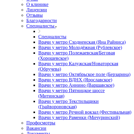
О клинике
Лицензии
Отзывы
Благодарности
Специалисты
Специалисты
Врачи у метро Сходненская (Яна Райниса)
Врачи у метро Молодёжная (Рублевское)
Врачи у метро Полежаевская/Беговая
(Хорошевское)
Врачи у метро Калужская/Новаторская
(Обручева)
Врачи у метро Октябрьское поле (Берзарина)
Врачи у метро ВДНХ (Ярославское)
Врачи у метро Аннино (Варшавское)
Врачи у метро Пятницкое шоссе
(Митинская)
Врачи у метро Текстильщики
(Грайвороновская)
Врачи у метро Речной вокзал (Фестивальная)
Врачи у метро Раменки (Мичуринский)
Профосмотры
Вакансии
Документы