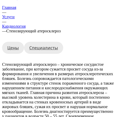
Главная
—
Услуги
—
Кардиология
—
Cтенозирующий атеросклероз
Цены
Специалисты
Стенозирующий атеросклероз – хроническое сосудистое
заболевание, при котором сужается просвет сосуда из-за
формирования и увеличения в размерах атеросклеротических
бляшек. Болезнь сопровождается патологическими
изменениями в структуре стенок пораженного сосуда, а также
нарушением питания и кислородоснабжения окружающих
мягких тканей. Главная причина развития атеросклероза –
высокой уровень холестерина в крови, который постепенно
откладывается на стенках кровеносных артерий в виде
жировых бляшек, сужая их просвет и нарушая нормальное
кровообращение. Болезнь диагностируется преимущественно
у пациентов в возрасте 50 – 55 лет. Своевременное