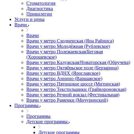
Стоматология
Диагностика
Привилегии
Услуги и цены
Врачи
Врачи
Врачи у метро Сходненская (Яна Райниса)
Врачи у метро Молодёжная (Рублевское)
Врачи у метро Полежаевская/Беговая
(Хорошевское)
Врачи у метро Калужская/Новаторская (Обручева)
Врачи у метро Октябрьское поле (Берзарина)
Врачи у метро ВДНХ (Ярославское)
Врачи у метро Аннино (Варшавское)
Врачи у метро Пятницкое шоссе (Митинская)
Врачи у метро Текстильщики (Грайвороновская)
Врачи у метро Речной вокзал (Фестивальная)
Врачи у метро Раменки (Мичуринский)
Программы
Программы
Детские программы
Детские программы