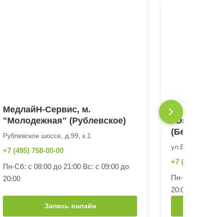
МедлайН-Сервис, м.
МедлайН-С
"Молодежная" (Рублевское)
"Октябрьс
(Берзарин
Рублевское шоссе, д.99, к.1
ул.Берзарина, 
+7 (495) 758-00-00
+7 (495) 758-
Пн-Сб: с 08:00 до 21:00 Вс: с 09:00 до
Пн-Сб: с 08:0
20:00
20:00
Запись онлайн
З