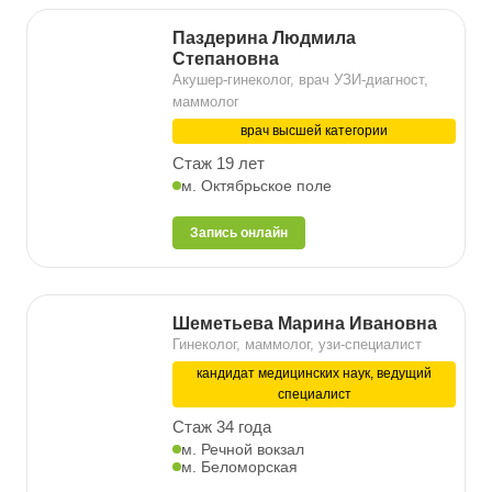
Паздерина Людмила
Степановна
Акушер-гинеколог, врач УЗИ-диагност,
маммолог
врач высшей категории
Стаж 19 лет
м. Октябрьское поле
Запись онлайн
Шеметьева Марина Ивановна
Гинеколог, маммолог, узи-специалист
кандидат медицинских наук, ведущий
специалист
Стаж 34 года
м. Речной вокзал
м. Беломорская