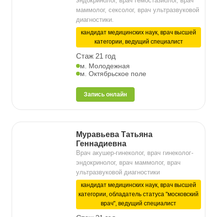
эндокринолог, врач гемостазиолог, врач
маммолог, сексолог, врач ультразвуковой
диагностики.
кандидат медицинских наук, врач высшей
категории, ведущий специалист
Стаж 21 год
м. Молодежная
м. Октябрьское поле
Запись онлайн
Муравьева Татьяна
Геннадиевна
Врач акушер-гинеколог, врач гинеколог-
эндокринолог, врач маммолог, врач
ультразвуковой диагностики
кандидат медицинских наук, врач высшей
категории, обладатель статуса "московский
врач", ведущий специалист