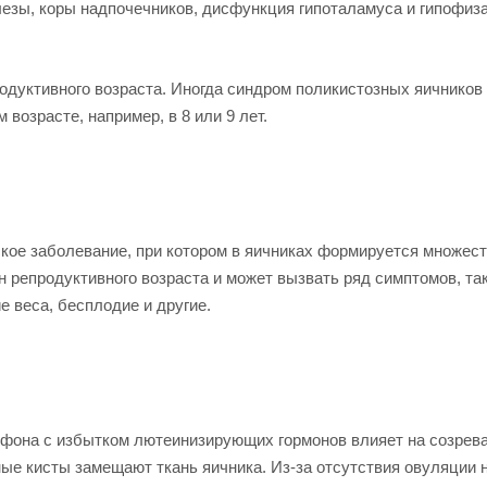
зы, коры надпочечников, дисфункция гипоталамуса и гипофиза
одуктивного возраста. Иногда синдром поликистозных яичников
возрасте, например, в 8 или 9 лет.
ское заболевание, при котором в яичниках формируется множес
н репродуктивного возраста и может вызвать ряд симптомов, так
е веса, бесплодие и другие.
 фона с избытком лютеинизирующих гормонов влияет на созрев
ые кисты замещают ткань яичника. Из-за отсутствия овуляции 