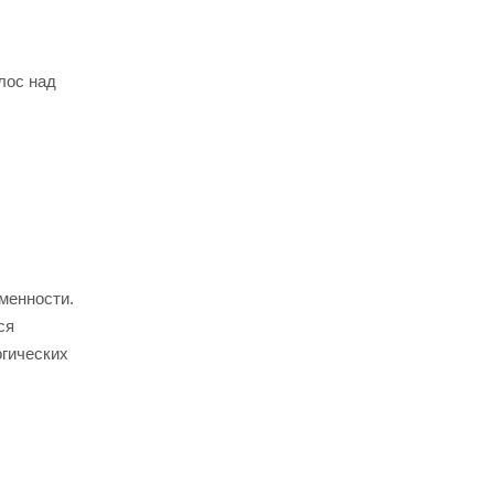
лос над
менности.
ся
огических