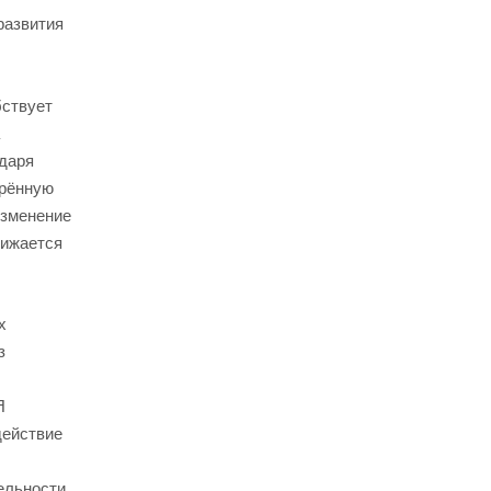
развития
бствует
одаря
орённую
изменение
нижается
х
з
Я
действие
ельности