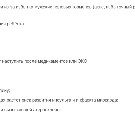
и из-за избытка мужских половых гормонов (акне, избыточный 
ия ребёнка.
т наступить после медикаментов или ЭКО.
лину;
х растет риск развития инсульта и инфаркта миокарда;
 и вызывающей атеросклероз;