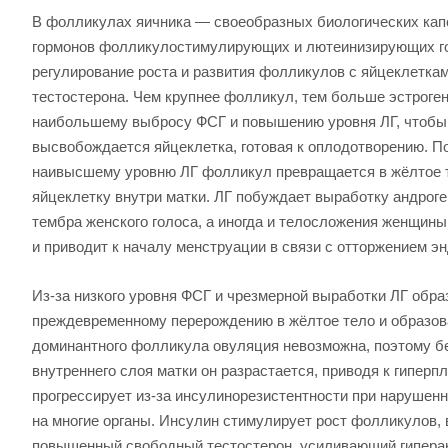
В фолликулах яичника — своеобразных биологических капс
гормонов фолликулостимулирующих и лютеинизирующих го
регулирование роста и развития фолликулов с яйцеклетка
тестостерона. Чем крупнее фолликул, тем больше эстроге
наибольшему выбросу ФСГ и повышению уровня ЛГ, чтобы
высвобождается яйцеклетка, готовая к оплодотворению. П
наивысшему уровню ЛГ фолликул превращается в жёлтое т
яйцеклетку внутри матки. ЛГ побуждает выработку андроге
тембра женского голоса, а иногда и телосложения женщин
и приводит к началу менструации в связи с отторжением э
Из-за низкого уровня ФСГ и чрезмерной выработки ЛГ обра
преждевременному перерождению в жёлтое тело и образов
доминантного фолликула овуляция невозможна, поэтому бес
внутреннего слоя матки он разрастается, приводя к гиперп
прогрессирует из-за инсулинорезистентности при нарушен
на многие органы. Инсулин стимулирует рост фолликулов,
повышенный свободный тестостерон, усиливающий гиперанд