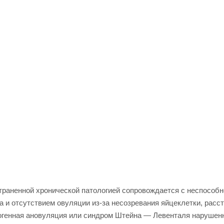
траненной хронической патологией сопровождается с неспособ
 и отсутствием овуляции из-за несозревания яйцеклетки, расс
огенная ановуляция или синдром Штейна — Левенталя нарушен