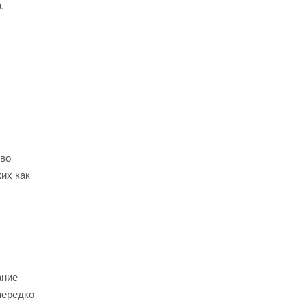
,
тво
их как
ание
нередко