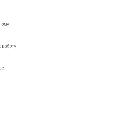
рному
х работу
ее