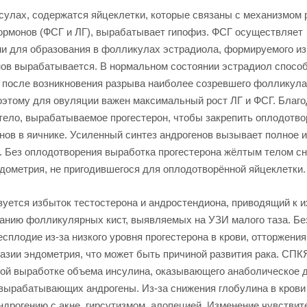
улах, содержатся яйцеклетки, которые связаны с механизмом 
рмонов (ФСГ и ЛГ), вырабатывает гипофиз. ФСГ осуществляет
ми для образования в фолликулах эстрадиола, формируемого из
нов вырабатывается. В нормальном состоянии эстрадиол спосо
 после возникновения разрыва наиболее созревшего фолликула
оэтому для овуляции важен максимальный рост ЛГ и ФСГ. Благ
ело, вырабатываемое прогестерон, чтобы закрепить оплодотв
нов в яичнике. Усиленный синтез андрогенов вызывает полное 
ы. Без оплодотворения выработка прогестерона жёлтым телом с
ндометрия, не пригодившегося для оплодотворённой яйцеклетки.
зуется избыток тестостерона и андростендиона, приводящий к и
анию фолликулярных кист, выявляемых на УЗИ малого таза. Бе
плодие из-за низкого уровня прогестерона в крови, отторжения
лазии эндометрия, что может быть причиной развития рака. СПК
ной выработке объема инсулина, оказывающего анаболическое 
 вырабатывающих андрогены. Из-за снижения глобулина в крови
рогению с акне, гирсутизмом, алопецией. Изменение чувствит