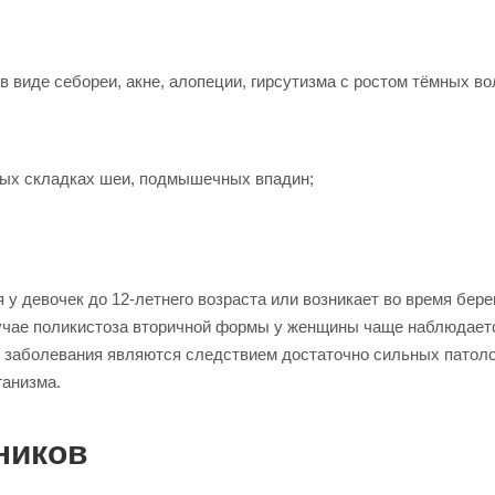
 виде себореи, акне, алопеции, гирсутизма с ростом тёмных во
ных складках шеи, подмышечных впадин;
у девочек до 12-летнего возраста или возникает во время бере
лучае поликистоза вторичной формы у женщины чаще наблюдает
и заболевания являются следствием достаточно сильных патол
ганизма.
ников