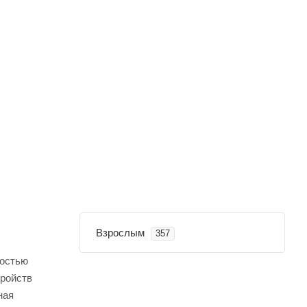
Взрослым
357
ностью
тройств
ная