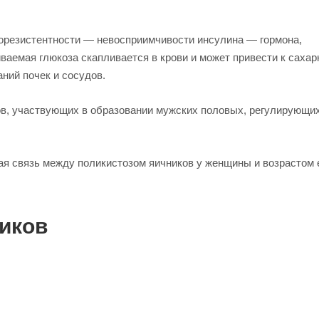
норезистентности — невосприимчивости инсулина — гормона,
иваемая глюкоза скапливается в крови и может привести к саха
ний почек и сосудов.
нов, участвующих в образовании мужских половых, регулирующи
я связь между поликистозом яичников у женщины и возрастом 
ников