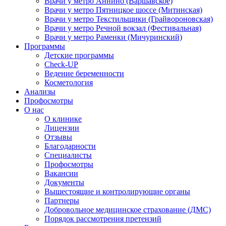
Врачи у метро Аннино (Варшавское)
Врачи у метро Пятницкое шоссе (Митинская)
Врачи у метро Текстильщики (Грайвороновская)
Врачи у метро Речной вокзал (Фестивальная)
Врачи у метро Раменки (Мичуринский)
Программы
Детские программы
Check-UP
Ведение беременности
Косметология
Анализы
Профосмотры
О нас
О клинике
Лицензии
Отзывы
Благодарности
Специалисты
Профосмотры
Вакансии
Документы
Вышестоящие и контролирующие органы
Партнеры
Добровольное медицинское страхование (ДМС)
Порядок рассмотрения претензий