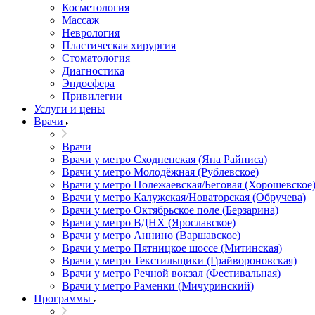
Косметология
Массаж
Неврология
Пластическая хирургия
Стоматология
Диагностика
Эндосфера
Привилегии
Услуги и цены
Врачи
Врачи
Врачи у метро Сходненская (Яна Райниса)
Врачи у метро Молодёжная (Рублевское)
Врачи у метро Полежаевская/Беговая (Хорошевское
Врачи у метро Калужская/Новаторская (Обручева)
Врачи у метро Октябрьское поле (Берзарина)
Врачи у метро ВДНХ (Ярославское)
Врачи у метро Аннино (Варшавское)
Врачи у метро Пятницкое шоссе (Митинская)
Врачи у метро Текстильщики (Грайвороновская)
Врачи у метро Речной вокзал (Фестивальная)
Врачи у метро Раменки (Мичуринский)
Программы