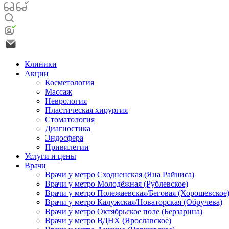
Клиники
Акции
Косметология
Массаж
Неврология
Пластическая хирургия
Стоматология
Диагностика
Эндосфера
Привилегии
Услуги и цены
Врачи
Врачи у метро Сходненская (Яна Райниса)
Врачи у метро Молодёжная (Рублевское)
Врачи у метро Полежаевская/Беговая (Хорошевское
Врачи у метро Калужская/Новаторская (Обручева)
Врачи у метро Октябрьское поле (Берзарина)
Врачи у метро ВДНХ (Ярославское)