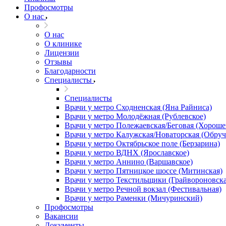
Профосмотры
О нас
О нас
О клинике
Лицензии
Отзывы
Благодарности
Специалисты
Специалисты
Врачи у метро Сходненская (Яна Райниса)
Врачи у метро Молодёжная (Рублевское)
Врачи у метро Полежаевская/Беговая (Хороше
Врачи у метро Калужская/Новаторская (Обруч
Врачи у метро Октябрьское поле (Берзарина)
Врачи у метро ВДНХ (Ярославское)
Врачи у метро Аннино (Варшавское)
Врачи у метро Пятницкое шоссе (Митинская)
Врачи у метро Текстильщики (Грайвороновска
Врачи у метро Речной вокзал (Фестивальная)
Врачи у метро Раменки (Мичуринский)
Профосмотры
Вакансии
Документы