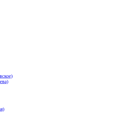
вское)
ева)
я)