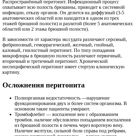
Распространённый перитонит. Инфекционный процесс
охватывает всю полость брюшины, приводит к системной
инфекции, отказу органов. Он делится на диффузный (3-5
анатомических областей или находится в одном из трех
этажей брюшной полости) и разлитой (более 5 анатомических
областей или 2 этажа брюшной полости).
В зависимости от характера экссудата различают серозный,
фибринозный, геморрагический, желчный, гнойный,
каловый, гнилостный перитонит. По типу попадания
микрофлоры в брюшную полость различают первичный,
вторичный и третичный перитонит. Хронический
неспецифический перитонит имеет стертую клиническую
картину.
Осложнения перитонита
Полиорганная недостаточность —нарушение
функционирования двух и более систем организма. В
основном такие пациенты умирают.
Тромбофлебит — воспаление вен с образованием
тромбов. наличие обусловлено попаданием воспаления
из брюшной полости в печень через воротную вену.
Наличие желтухи, сильной боли справа под ребрами,