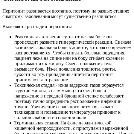
Перитонит развивается поэтапно, поэтому на разных стадиях
симптомы заболевания могут существенно различаться.
Выделяют три стадии перитонита:
Реактивная - в течение суток от начала болезни
происходит развитие гиперергической реакции. Сначала
возникает локальная боль в животе, которая со временем
распространяется. Чтобы снизить болевые ощущения,
пациент лежа на спине или на боку сгибает колени и
прижимает их к животу. Смена положения тела
вызывает боль. Из-за появления тошноты, рвоты,
сухости во рту, пропадания аппетита перитонит
принимают за отравление.
Токсическая стадия - из-за задержки газов образуется
вздутие живота, спазм мышц стихает, боль и
напряжение в передней брюшной стенке ослабевают,
поэтому точно определить расположение инфекции
трудно. Увеличение сердечного ритма вызывает
тахикардию и повышение температуры приводит к
сильной слабости и головной боли.
Терминальная стадия. На фоне паралитической
кишечной непроходимости, с приступами выраженной
боли появляется задержка стула и вздутие живота. После