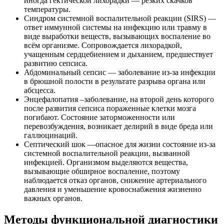
иногда гектической лихорадки — резких скачков
температуры.
Синдром системной воспалительной реакции (SIRS) —
ответ иммунной системы на инфекцию или травму в
виде выработки веществ, вызывающих воспаление во
всём организме. Сопровождается лихорадкой,
учащенным сердцебиением и дыханием, предшествует
развитию сепсиса.
Абдоминальный сепсис — заболевание из-за инфекции
в брюшной полости в результате разрыва органа или
абсцесса.
Энцефалопатия –заболевание, на второй день которого
после развития сепсиса пораженные клетки мозга
погибают. Состояние заторможенности или
перевозбуждения, возникает делирий в виде бреда или
галлюцинаций.
Септический шок —опасное для жизни состояние из-за
системной воспалительной реакции, вызванной
инфекцией. Организмом выделяются вещества,
вызывающие обширное воспаление, поэтому
наблюдается отказ органов, снижение артериального
давления и уменьшение кровоснабжения жизненно
важных органов.
Методы функциональной диагностики