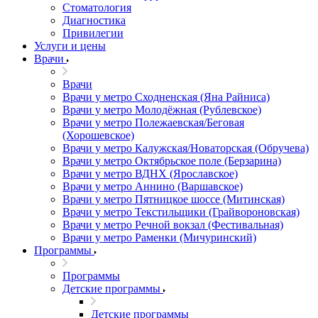
Стоматология
Диагностика
Привилегии
Услуги и цены
Врачи
Врачи
Врачи у метро Сходненская (Яна Райниса)
Врачи у метро Молодёжная (Рублевское)
Врачи у метро Полежаевская/Беговая
(Хорошевское)
Врачи у метро Калужская/Новаторская (Обручева)
Врачи у метро Октябрьское поле (Берзарина)
Врачи у метро ВДНХ (Ярославское)
Врачи у метро Аннино (Варшавское)
Врачи у метро Пятницкое шоссе (Митинская)
Врачи у метро Текстильщики (Грайвороновская)
Врачи у метро Речной вокзал (Фестивальная)
Врачи у метро Раменки (Мичуринский)
Программы
Программы
Детские программы
Детские программы