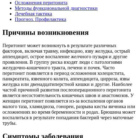
Осложнения перитонита
Методы функциональной диагностики
Лечебная тактика
Прогноз. Профилактика
Причины возникновения
Перитонит может возникнуть в результате различных
факторов, включая травму, инфекцию, язву желудка, острый
аппендицит, острое воспаление желчного пузыря и другие
проявления. В группу риска входят люди с патологиями
желудочно-кишечного тракта, печени и почек. Часто
перитонит появляется в период осложнения холецистита,
панкреатита, язвенного колита, аппендицита, цирроза, язвы
желудка или двенадцатиперстной кишки и другие. Наиболее
частой причиной развития послеоперационного перитонита
является несостоятельность кишечных швов и анастомозов. У
женщин перитонит появляется из-за воспаления органов
малого таза, хламидиоза, гонореи, разрыва кисты яичника или
осложнениях во время беременности и родах. Брюшина может
воспалиться в результате попадания бактерий через маточные
трубы.
Симптомы заболевания