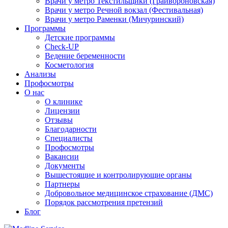
Врачи у метро Текстильщики (Грайвороновская)
Врачи у метро Речной вокзал (Фестивальная)
Врачи у метро Раменки (Мичуринский)
Программы
Детские программы
Check-UP
Ведение беременности
Косметология
Анализы
Профосмотры
О нас
О клинике
Лицензии
Отзывы
Благодарности
Специалисты
Профосмотры
Вакансии
Документы
Вышестоящие и контролирующие органы
Партнеры
Добровольное медицинское страхование (ДМС)
Порядок рассмотрения претензий
Блог