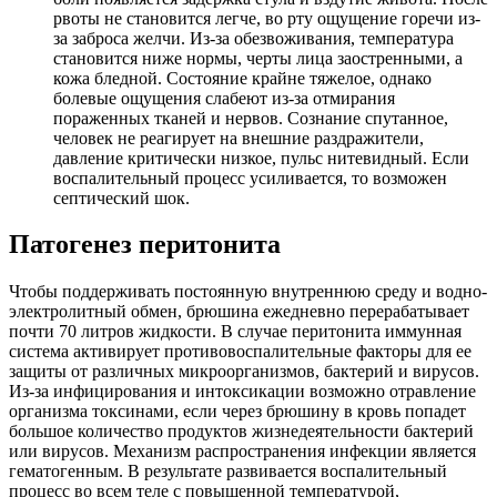
рвоты не становится легче, во рту ощущение горечи из-
за заброса желчи. Из-за обезвоживания, температура
становится ниже нормы, черты лица заостренными, а
кожа бледной. Состояние крайне тяжелое, однако
болевые ощущения слабеют из-за отмирания
пораженных тканей и нервов. Сознание спутанное,
человек не реагирует на внешние раздражители,
давление критически низкое, пульс нитевидный. Если
воспалительный процесс усиливается, то возможен
септический шок.
Патогенез перитонита
Чтобы поддерживать постоянную внутреннюю среду и водно-
электролитный обмен, брюшина ежедневно перерабатывает
почти 70 литров жидкости. В случае перитонита иммунная
система активирует противовоспалительные факторы для ее
защиты от различных микроорганизмов, бактерий и вирусов.
Из-за инфицирования и интоксикации возможно отравление
организма токсинами, если через брюшину в кровь попадет
большое количество продуктов жизнедеятельности бактерий
или вирусов. Механизм распространения инфекции является
гематогенным. В результате развивается воспалительный
процесс во всем теле с повышенной температурой,