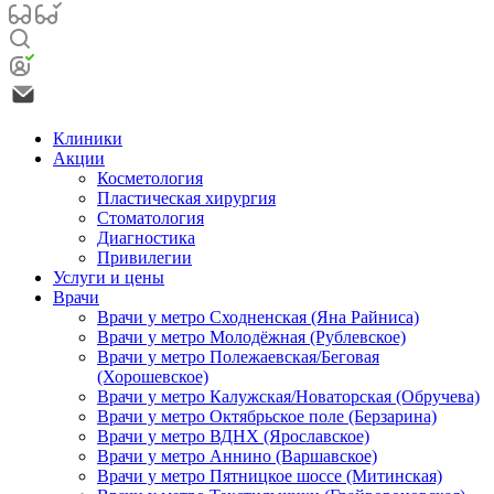
Клиники
Акции
Косметология
Пластическая хирургия
Стоматология
Диагностика
Привилегии
Услуги и цены
Врачи
Врачи у метро Сходненская (Яна Райниса)
Врачи у метро Молодёжная (Рублевское)
Врачи у метро Полежаевская/Беговая
(Хорошевское)
Врачи у метро Калужская/Новаторская (Обручева)
Врачи у метро Октябрьское поле (Берзарина)
Врачи у метро ВДНХ (Ярославское)
Врачи у метро Аннино (Варшавское)
Врачи у метро Пятницкое шоссе (Митинская)