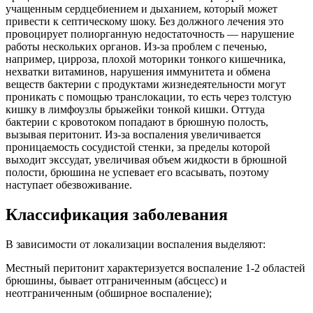
учащенным сердцебиением и дыханием, который может
привести к септическому шоку. Без должного лечения это
провоцирует полиорганную недостаточность — нарушение
работы нескольких органов. Из-за проблем с печенью,
например, цирроза, плохой моторики тонкого кишечника,
нехватки витаминов, нарушения иммунитета и обмена
веществ бактерии с продуктами жизнедеятельности могут
проникать с помощью транслокации, то есть через толстую
кишку в лимфоузлы брыжейки тонкой кишки. Оттуда
бактерии с кровотоком попадают в брюшную полость,
вызывая перитонит. Из-за воспаления увеличивается
проницаемость сосудистой стенки, за пределы которой
выходит экссудат, увеличивая объем жидкости в брюшной
полости, брюшина не успевает его всасывать, поэтому
наступает обезвоживание.
Классификация заболевания
В зависимости от локализации воспаления выделяют:
Местный перитонит характеризуется воспаление 1-2 областей
брюшины, бывает отграниченным (абсцесс) и
неотграниченным (обширное воспаление);