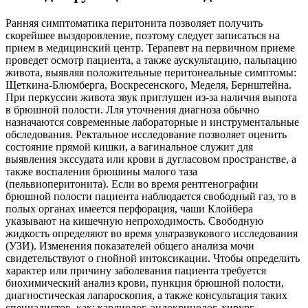
Ранняя симптоматика перитонита позволяет получить
скорейшее выздоровление, поэтому следует записаться на
прием в медицинский центр. Терапевт на первичном приеме
проведет осмотр пациента, а также аускультацию, пальпацию
живота, выявляя положительные перитонеальные симптомы:
Щеткина-Блюмберга, Воскресенского, Меделя, Бернштейна.
При перкуссии живота звук приглушен из-за наличия выпота
в брюшной полости. Лля уточнения диагноза обычно
назначаются современные лабораторные и инструментальные
обследования. Ректальное исследование позволяет оценить
состояние прямой кишки, а вагинальное служит для
выявления экссудата или крови в дугласовом пространстве, а
также воспаления брюшины малого таза
(пельвиоперитонита). Если во время рентгенографии
брюшной полости пациента наблюдается свободный газ, то в
полых органах имеется перфорация, чаши Клойбера
указывают на кишечную непроходимость. Свободную
жидкость определяют во время ультразвукового исследования
(УЗИ). Изменения показателей общего анализа мочи
свидетельствуют о гнойной интоксикации. Чтобы определить
характер или причину заболевания пациента требуется
биохимический анализ крови, пункция брюшной полости,
диагностическая лапароскопия, а также консультация таких
специалистов, как: кардиолог, эндокринолог, хирург.