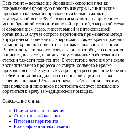
Перитонит – воспаление брюшины- серозной пленки,
покрывающей брюшную полость изнутри. Клинические
признаки заболевания проявляются болью в животе,
температурой выше 38 °C, вздутием живота, напряжением
мышц брюшной стенки, тошнотой и рвотой, задержкой стула
и образованием газов, гипертермией и интоксикацией
организма. В случае острого перитонита применяется метод
хирургического лечения -лапаротомия, также врачи проводят
санации брюшной полости с антибактериальной терапией.
Вероятность летального исхода зависит от общего состояния
пациента, возраста, наличия сопутствующих заболеваний и
степени тяжести перитонита. В отсутствие лечения от начала
воспалительного процесса до смерти больного нередко
проходит всего 2–3 суток. Быстрое прогрессирование болезни
требует постановки диагноза, госпитализации и начала
лечения в первые 12 часов от начала заболевания. Поэтому
при появлении признаков перитонита следует немедленно
обратиться к врачу за медицинской помощью.
Содержание статьи:
Причины возникновения
Симптомы заболевания
Патогенез перитонита
Классификация заболевания