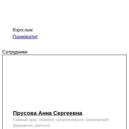
Взрослым
Панкреатит
Сотрудники
Прусова Анна Сергеевна
Главный врач, терапевт, гастроэнтеролог, клинический
фармаколог, диетолог