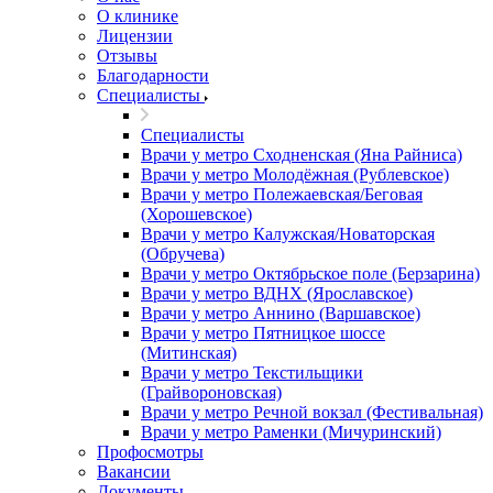
О клинике
Лицензии
Отзывы
Благодарности
Специалисты
Специалисты
Врачи у метро Сходненская (Яна Райниса)
Врачи у метро Молодёжная (Рублевское)
Врачи у метро Полежаевская/Беговая
(Хорошевское)
Врачи у метро Калужская/Новаторская
(Обручева)
Врачи у метро Октябрьское поле (Берзарина)
Врачи у метро ВДНХ (Ярославское)
Врачи у метро Аннино (Варшавское)
Врачи у метро Пятницкое шоссе
(Митинская)
Врачи у метро Текстильщики
(Грайвороновская)
Врачи у метро Речной вокзал (Фестивальная)
Врачи у метро Раменки (Мичуринский)
Профосмотры
Вакансии
Документы