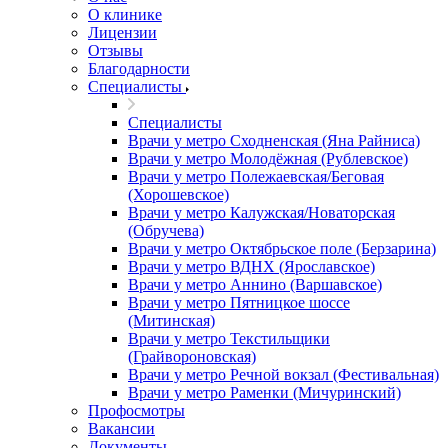
О клинике
Лицензии
Отзывы
Благодарности
Специалисты
Специалисты
Врачи у метро Сходненская (Яна Райниса)
Врачи у метро Молодёжная (Рублевское)
Врачи у метро Полежаевская/Беговая
(Хорошевское)
Врачи у метро Калужская/Новаторская
(Обручева)
Врачи у метро Октябрьское поле (Берзарина)
Врачи у метро ВДНХ (Ярославское)
Врачи у метро Аннино (Варшавское)
Врачи у метро Пятницкое шоссе
(Митинская)
Врачи у метро Текстильщики
(Грайвороновская)
Врачи у метро Речной вокзал (Фестивальная)
Врачи у метро Раменки (Мичуринский)
Профосмотры
Вакансии
Документы