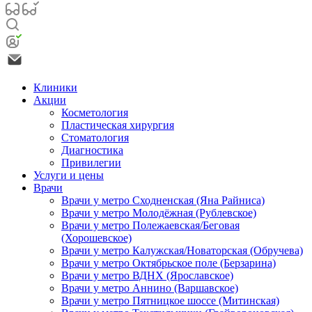
Клиники
Акции
Косметология
Пластическая хирургия
Стоматология
Диагностика
Привилегии
Услуги и цены
Врачи
Врачи у метро Сходненская (Яна Райниса)
Врачи у метро Молодёжная (Рублевское)
Врачи у метро Полежаевская/Беговая
(Хорошевское)
Врачи у метро Калужская/Новаторская (Обручева)
Врачи у метро Октябрьское поле (Берзарина)
Врачи у метро ВДНХ (Ярославское)
Врачи у метро Аннино (Варшавское)
Врачи у метро Пятницкое шоссе (Митинская)