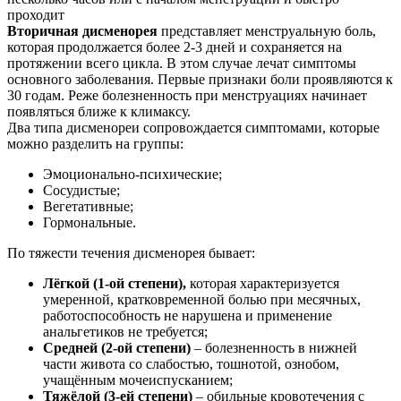
проходит
Вторичная дисменорея
представляет менструальную боль,
которая продолжается более 2-3 дней и сохраняется на
протяжении всего цикла. В этом случае лечат симптомы
основного заболевания. Первые признаки боли проявляются к
30 годам. Реже болезненность при менструациях начинает
появляться ближе к климаксу.
Два типа дисменореи сопровождается симптомами, которые
можно разделить на группы:
Эмоционально-психические;
Сосудистые;
Вегетативные;
Гормональные.
По тяжести течения дисменорея бывает:
Лёгкой (1-ой степени),
которая характеризуется
умеренной, кратковременной болью при месячных,
работоспособность не нарушена и применение
анальгетиков не требуется;
Средней (2-ой степени)
– болезненность в нижней
части живота со слабостью, тошнотой, ознобом,
учащённым мочеиспусканием;
Тяжёлой (3-ей степени)
– обильные кровотечения с