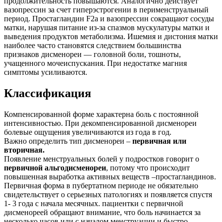
продолжительность повышаются. Аналогично действует
вазопрессин за счет гиперэстрогении в перименструальный
период. Простагландин F2a и вазопрессин сокращают сосуды
матки, нарушая питание из-за спазмов мускулатуры матки и
выведения продуктов метаболизма. Ишемия и дистония матки
наиболее часто становятся следствием большинства
признаков дисменореи — головной боли, тошноты,
учащенного мочеиспускания. При недостатке магния
симптомы усиливаются.
Классификация
Компенсированной форме характерна боль с постоянной
интенсивностью. При декомпенсированной дисменореи
болевые ощущения увеличиваются из года в год.
Важно определить тип дисменореи –
первичная или
вторичная.
Появление менструальных болей у подростков говорит о
первичной альгодисменореи
, потому что происходит
повышенная выработка активных веществ –простагландинов.
Первичная форма в пубертатном периоде не обязательно
свидетельствует о серьезных патологиях и появляется спустя
1- 3 года с начала месячных. пациентки с первичной
дисменореей обращают внимание, что боль начинается за
несколько часов или с началом менструации и быстро