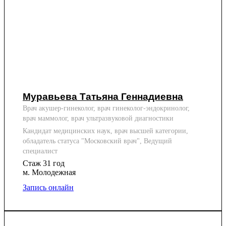
Муравьева Татьяна Геннадиевна
Врач акушер-гинеколог, врач гинеколог-эндокринолог,
врач маммолог, врач ультразвуковой диагностики
Кандидат медицинских наук, врач высшей категории,
обладатель статуса "Московский врач", Ведущий
специалист
Стаж 31 год
м. Молодежная
Запись онлайн