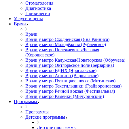
Стоматология
Диагностика
Привилегии
Услуги и цены
Врачи
Врачи
Врачи у метро Сходненская (Яна Райниса)
Врачи у метро Молодёжная (Рублевское)
Врачи у метро Полежаевская/Беговая
(Хорошевское)
Врачи у метро Калужская/Новаторская (Обручева)
Врачи у метро Октябрьское поле (Берзарина)
Врачи у метро ВДНХ (Ярославское)
Врачи у метро Аннино (Варшавское)
Врачи у метро Пятницкое шоссе (Митинская)
Врачи у метро Текстильщики (Грайвороновская)
Врачи у метро Речной вокзал (Фестивальная)
Врачи у метро Раменки (Мичуринский)
Программы
Программы
Детские программы
Детские программы