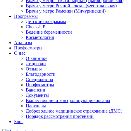
Врачи у метро Текстильщики (Грайвороновская)
Врачи у метро Речной вокзал (Фестивальная)
Врачи у метро Раменки (Мичуринский)
Программы
Детские программы
Check-UP
Ведение беременности
Косметология
Анализы
Профосмотры
О нас
О клинике
Лицензии
Отзывы
Благодарности
Специалисты
Профосмотры
Вакансии
Документы
Вышестоящие и контролирующие органы
Партнеры
Добровольное медицинское страхование (ДМС)
Порядок рассмотрения претензий
Блог