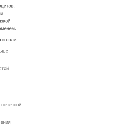
оцитов,
ии
изкой
еменем.
 и соли.
льше
стой
 почечной
ления