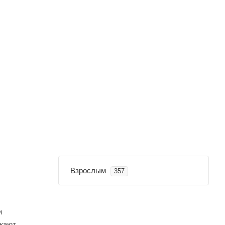
Взрослым
357
и
ажают