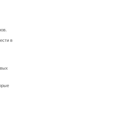
нов.
ести в
овых
торые