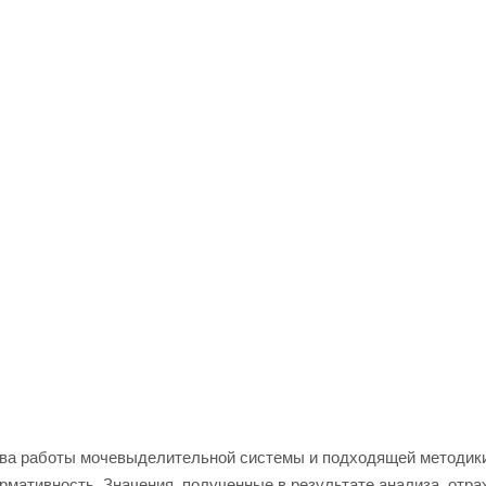
тва работы мочевыделительной системы и подходящей методик
рмативность. Значения, полученные в результате анализа, отр