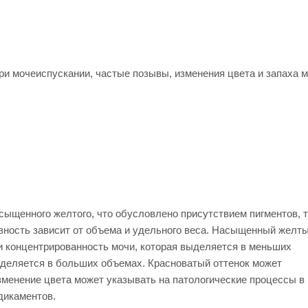
ри мочеиспускании, частые позывы, изменения цвета и запаха м
сыщенного желтого, что обусловлено присутствием пигментов, т
сивность зависит от объема и удельного веса. Насыщенный желт
и концентрированность мочи, которая выделяется в меньших
ыделяется в больших объемах. Красноватый оттенок может
зменение цвета может указывать на патологические процессы в
дикаментов.