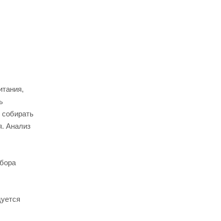
итания,
ь
 собирать
я. Анализ
тбора
дуется