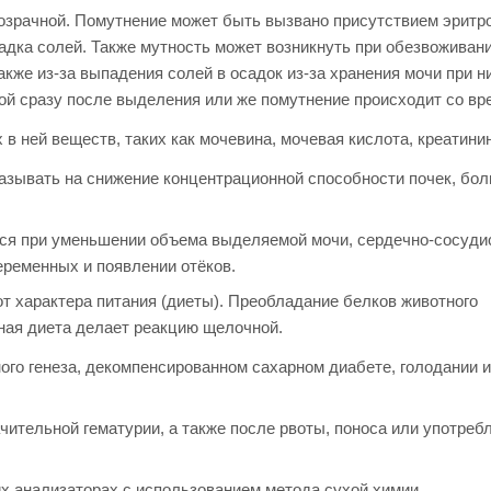
розрачной. Помутнение может быть вызвано присутствием эритр
садка солей. Также мутность может возникнуть при обезвоживан
акже из-за выпадения солей в осадок из-за хранения мочи при н
ой сразу после выделения или же помутнение происходит со вр
в ней веществ, таких как мочевина, мочевая кислота, креатинин
казывать на снижение концентрационной способности почек, бо
тся при уменьшении объема выделяемой мочи, сердечно-сосуди
беременных и появлении отёков.
от характера питания (диеты). Преобладание белков животного
ная диета делает реакцию щелочной.
ого генеза, декомпенсированном сахарном диабете, голодании и
ительной гематурии, а также после рвоты, поноса или употреб
х анализаторах с использованием метода сухой химии.