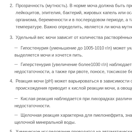
Прозрачность (мутность). В норме моча должна быть п
лейкоцитов, эпителия, бактерий, жировых капель или о
организма, беременности и в послеродовом периоде, а т
температуре. Важно определить, является ли моча мутн
Удельный вес мочи зависит от количества растворённых 
Гипостенурия (уменьшение до 1005-1010 г/л) может у
выделяется мочи и хочется пить.
Гиперстенурия (увеличение более1030 г/л) наблюдае
недостаточности, а также при рвоте, поносе, токсикозе 
Реакция мочи (рН) может варьироваться в зависимости 
происхождения приводит к кислой реакции мочи, а овощ
Кислая реакция наблюдается при лихорадках различн
недостаточности.
Щелочная реакция характерна для пиелонефрита, знач
щелочной минеральной воды.
Химическое исследование проводится на автоматически