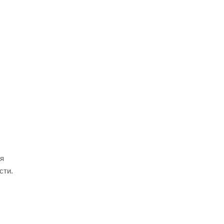
ая
сти.