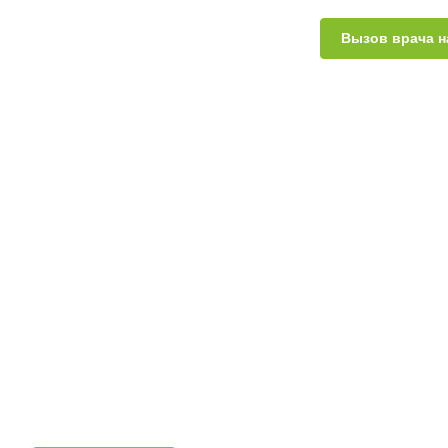
Вызов врача н
Взрослым
Анализ мочи на ле