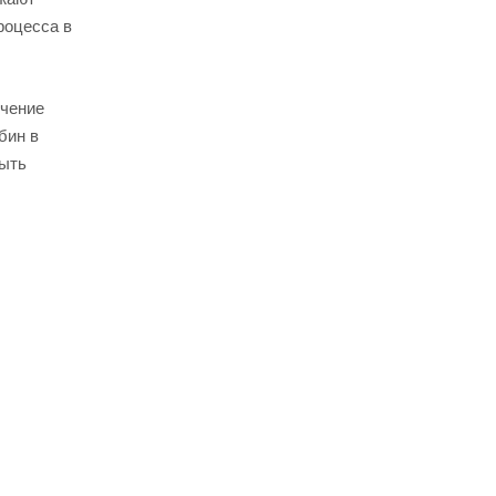
роцесса в
учение
бин в
быть