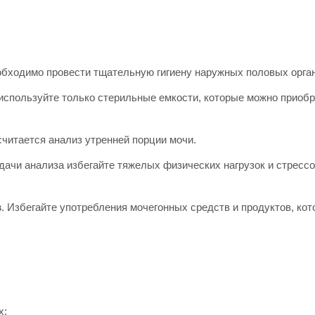
обходимо провести тщательную гигиену наружных половых орга
 используйте только стерильные емкости, которые можно приобр
читается анализ утренней порции мочи.
сдачи анализа избегайте тяжелых физических нагрузок и стресс
в
. Избегайте употребления мочегонных средств и продуктов, ко
х: