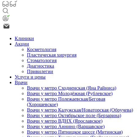
Клиники
Акции
Косметология
Пластическая хирургия
Стоматология
Диагностика
Привилегии
Услуги и цены
Врачи
Врачи у метро Сходненская (Яна Райниса)
Врачи у метро Молодёжная (Рублевское)
Врачи у метро Полежаевская/Беговая
(Хорошевское)
Врачи у метро Калужская/Новаторская (Обручева)
Врачи у метро Октябрьское поле (Берзарина)
Врачи у метро ВДНХ (Ярославское)
Врачи у метро Аннино (Варшавское)
Врачи у метро Пятницкое шоссе (Митинская)