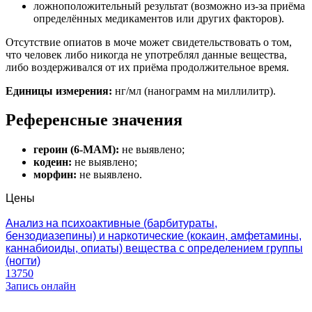
ложноположительный результат (возможно из-за приёма
определённых медикаментов или других факторов).
Отсутствие опиатов в моче может свидетельствовать о том,
что человек либо никогда не употреблял данные вещества,
либо воздерживался от их приёма продолжительное время.
Единицы измерения:
нг/мл (нанограмм на миллилитр).
Референсные значения
героин (6-МАМ):
не выявлено;
кодеин:
не выявлено;
морфин:
не выявлено.
Цены
Анализ на психоактивные (барбитураты,
бензодиазепины) и наркотические (кокаин, амфетамины,
каннабиоиды, опиаты) вещества с определением группы
(ногти)
13750
Запись онлайн