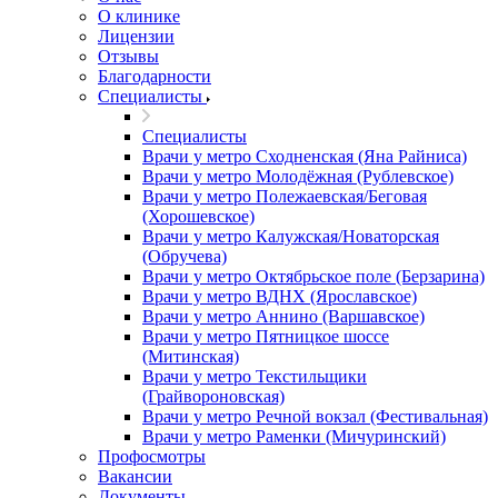
О клинике
Лицензии
Отзывы
Благодарности
Специалисты
Специалисты
Врачи у метро Сходненская (Яна Райниса)
Врачи у метро Молодёжная (Рублевское)
Врачи у метро Полежаевская/Беговая
(Хорошевское)
Врачи у метро Калужская/Новаторская
(Обручева)
Врачи у метро Октябрьское поле (Берзарина)
Врачи у метро ВДНХ (Ярославское)
Врачи у метро Аннино (Варшавское)
Врачи у метро Пятницкое шоссе
(Митинская)
Врачи у метро Текстильщики
(Грайвороновская)
Врачи у метро Речной вокзал (Фестивальная)
Врачи у метро Раменки (Мичуринский)
Профосмотры
Вакансии
Документы