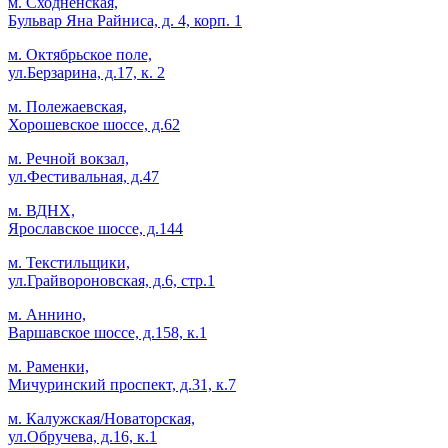
м. Сходненская,
Бульвар Яна Райниса, д. 4, корп. 1
м. Октябрьское поле,
ул.Берзарина, д.17, к. 2
м. Полежаевская,
Хорошевское шоссе, д.62
м. Речной вокзал,
ул.Фестивальная, д.47
м. ВДНХ,
Ярославское шоссе, д.144
м. Текстильщики,
ул.Грайвороновская, д.6, стр.1
м. Аннино,
Варшавское шоссе, д.158, к.1
м. Раменки,
Мичуринский проспект, д.31, к.7
м. Калужская/Новаторская,
ул.Обручева, д.16, к.1