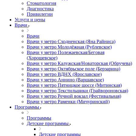
Стоматология
Диагностика
Привилегии
Услуги и цены
Врачи
Врачи
Врачи у метро Сходненская (Яна Райниса)
Врачи у метро Молодёжная (Рублевское)
Врачи у метро Полежаевская/Беговая
(Хорошевское)
Врачи у метро Калужская/Новаторская (Обручева)
Врачи у метро Октябрьское поле (Берзарина)
Врачи у метро ВДНХ (Ярославское)
Врачи у метро Аннино (Варшавское)
Врачи у метро Пятницкое шоссе (Митинская)
Врачи у метро Текстильщики (Грайвороновская)
Врачи у метро Речной вокзал (Фестивальная)
Врачи у метро Раменки (Мичуринский)
Программы
Программы
Детские программы
Детские программы