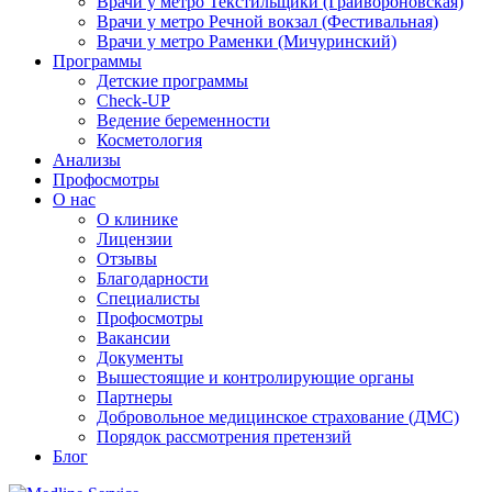
Врачи у метро Текстильщики (Грайвороновская)
Врачи у метро Речной вокзал (Фестивальная)
Врачи у метро Раменки (Мичуринский)
Программы
Детские программы
Check-UP
Ведение беременности
Косметология
Анализы
Профосмотры
О нас
О клинике
Лицензии
Отзывы
Благодарности
Специалисты
Профосмотры
Вакансии
Документы
Вышестоящие и контролирующие органы
Партнеры
Добровольное медицинское страхование (ДМС)
Порядок рассмотрения претензий
Блог