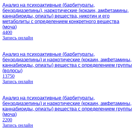
Анализ на психоактивные (барбитураты,
бензодиазепины), наркотические (кокаин, амфетамины,
каннабиоиды, опиаты) вещества, никотин и его
метаболиты с определением конкретного вещества
(моча)
4400
Запись онлайн
Анализ на психоактивные (барбитураты,
бензодиазепины) и наркотические (кокаин, амфетамины,
каннабиоиды, опиаты) вещества с определением группы
(волосы)
13750
Запись онлайн
Анализ на психоактивные (барбитураты,
бензодиазепины) и наркотические (кокаин, амфетамины,
каннабиоиды, опиаты) вещества с определением группы
(моча)
2200
Запись онлайн