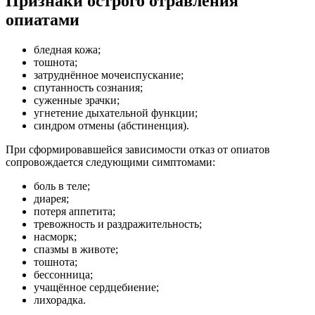
Признаки острого отравления
опиатами
бледная кожа;
тошнота;
затруднённое мочеиспускание;
спутанность сознания;
суженные зрачки;
угнетение дыхательной функции;
синдром отмены (абстиненция).
При сформировавшейся зависимости отказ от опиатов
сопровождается следующими симптомами:
боль в теле;
диарея;
потеря аппетита;
тревожность и раздражительность;
насморк;
спазмы в животе;
тошнота;
бессонница;
учащённое сердцебиение;
лихорадка.