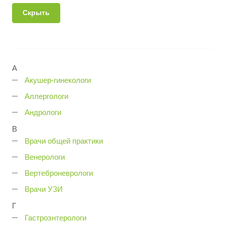
Скрыть
А
Акушер-гинекологи
Аллергологи
Андрологи
В
Врачи общей практики
Венерологи
Вертеброневрологи
Врачи УЗИ
Г
Гастроэнтерологи