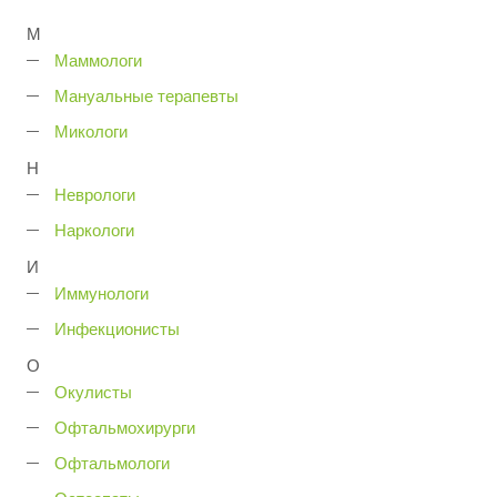
М
Маммологи
Мануальные терапевты
Микологи
Н
Неврологи
Наркологи
И
Иммунологи
Инфекционисты
О
Окулисты
Офтальмохирурги
Офтальмологи