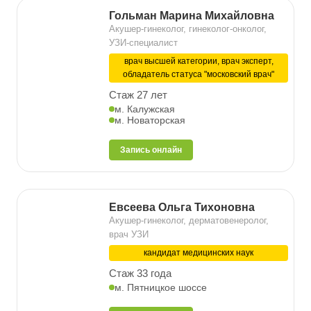
Гольман Марина Михайловна
Акушер-гинеколог, гинеколог-онколог,
УЗИ-специалист
врач высшей категории, врач эксперт,
обладатель статуса "московский врач"
Стаж 27 лет
м. Калужская
м. Новаторская
Запись онлайн
Евсеева Ольга Тихоновна
Акушер-гинеколог, дерматовенеролог,
врач УЗИ
кандидат медицинских наук
Стаж 33 года
м. Пятницкое шоссе