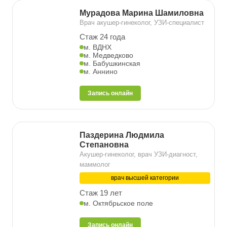
Мурадова Марина Шамиловна
Врач акушер-гинеколог, УЗИ-специалист
Стаж 24 года
м. ВДНХ
м. Медведково
м. Бабушкинская
м. Аннино
Запись онлайн
Паздерина Людмила
Степановна
Акушер-гинеколог, врач УЗИ-диагност,
маммолог
врач высшей категории
Стаж 19 лет
м. Октябрьское поле
Запись онлайн