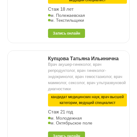
ведущий специалист
Стаж 18 лет
м. Полежаевская
м. Текстильщики
Запись онлайн
Купцова Татьяна Ильинична
Врач акушер-гинеколог, врач
репродуктолог, врач гинеколог-
эндокринолог, врач гемостазиолог, врач
маммолог, сексолог, врач ультразвуковой
диагностики.
кандидат медицинских наук, врач высшей
категории, ведущий специалист
Стаж 21 год
м. Молодежная
м. Октябрьское поле
Запись онлайн