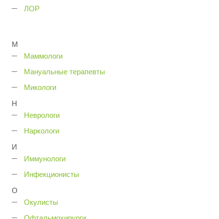
ЛОР
М
Маммологи
Мануальные терапевты
Микологи
Н
Неврологи
Наркологи
И
Иммунологи
Инфекционисты
О
Окулисты
Офтальмохирурги