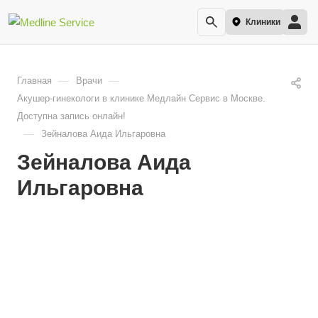
Клиники
—
—
Главная
Врачи
Акушер-гинекологи в клинике Медлайн Сервис в Москве.
Доступна запись онлайн!
—
Зейналова Аида Ильгаровна
Зейналова Аида
Ильгаровна