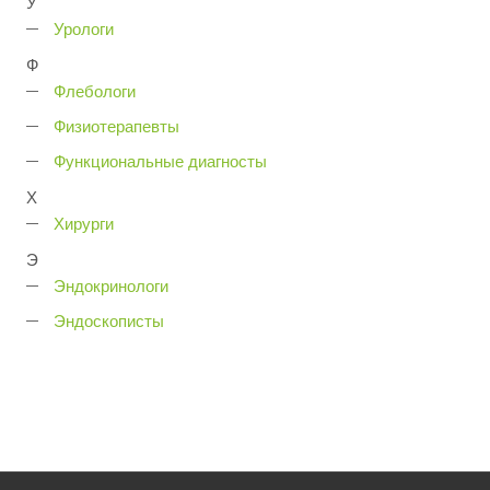
У
Урологи
Ф
Флебологи
Физиотерапевты
Функциональные диагносты
Х
Хирурги
Э
Эндокринологи
Эндоскописты