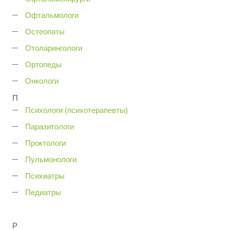
Офтальмологи
Остеопаты
Отоларингологи
Ортопеды
Онкологи
П
Психологи (психотерапевты)
Паразитологи
Проктологи
Пульмонологи
Психиатры
Педиатры
Р