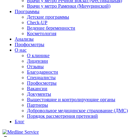
Врачи у метро Речной вокзал (Фестивальная)
Врачи у метро Раменки (Мичуринский)
Программы
Детские программы
Check-UP
Ведение беременности
Косметология
Анализы
Профосмотры
О нас
О клинике
Лицензии
Отзывы
Благодарности
Специалисты
Профосмотры
Вакансии
Документы
Вышестоящие и контролирующие органы
Партнеры
Добровольное медицинское страхование (ДМС)
Порядок рассмотрения претензий
Блог