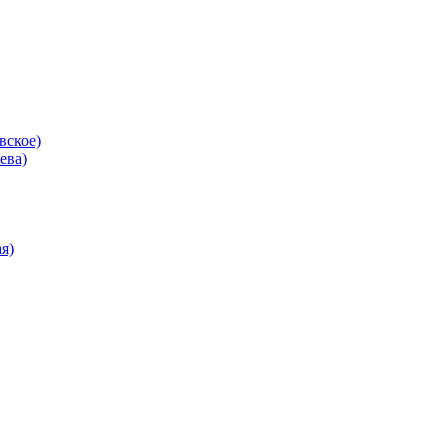
вское)
ева)
я)