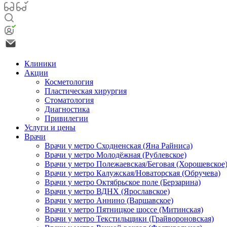
Клиники
Акции
Косметология
Пластическая хирургия
Стоматология
Диагностика
Привилегии
Услуги и цены
Врачи
Врачи у метро Сходненская (Яна Райниса)
Врачи у метро Молодёжная (Рублевское)
Врачи у метро Полежаевская/Беговая (Хорошевское
Врачи у метро Калужская/Новаторская (Обручева)
Врачи у метро Октябрьское поле (Берзарина)
Врачи у метро ВДНХ (Ярославское)
Врачи у метро Аннино (Варшавское)
Врачи у метро Пятницкое шоссе (Митинская)
Врачи у метро Текстильщики (Грайвороновская)