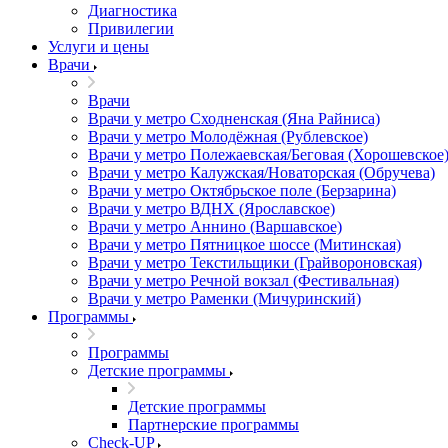
Диагностика
Привилегии
Услуги и цены
Врачи
Врачи
Врачи у метро Сходненская (Яна Райниса)
Врачи у метро Молодёжная (Рублевское)
Врачи у метро Полежаевская/Беговая (Хорошевское
Врачи у метро Калужская/Новаторская (Обручева)
Врачи у метро Октябрьское поле (Берзарина)
Врачи у метро ВДНХ (Ярославское)
Врачи у метро Аннино (Варшавское)
Врачи у метро Пятницкое шоссе (Митинская)
Врачи у метро Текстильщики (Грайвороновская)
Врачи у метро Речной вокзал (Фестивальная)
Врачи у метро Раменки (Мичуринский)
Программы
Программы
Детские программы
Детские программы
Партнерские программы
Check-UP