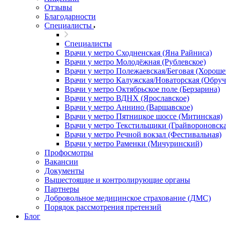
Отзывы
Благодарности
Специалисты
Специалисты
Врачи у метро Сходненская (Яна Райниса)
Врачи у метро Молодёжная (Рублевское)
Врачи у метро Полежаевская/Беговая (Хороше
Врачи у метро Калужская/Новаторская (Обруч
Врачи у метро Октябрьское поле (Берзарина)
Врачи у метро ВДНХ (Ярославское)
Врачи у метро Аннино (Варшавское)
Врачи у метро Пятницкое шоссе (Митинская)
Врачи у метро Текстильщики (Грайвороновска
Врачи у метро Речной вокзал (Фестивальная)
Врачи у метро Раменки (Мичуринский)
Профосмотры
Вакансии
Документы
Вышестоящие и контролирующие органы
Партнеры
Добровольное медицинское страхование (ДМС)
Порядок рассмотрения претензий
Блог