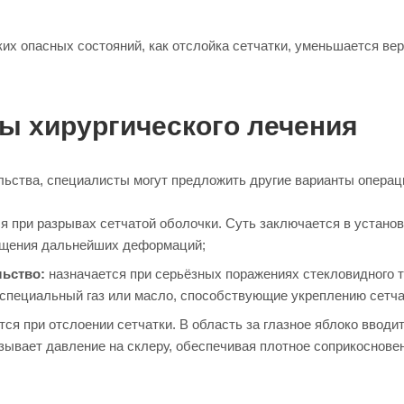
их опасных состояний, как отслойка сетчатки, уменьшается вер
ы хирургического лечения
ьства, специалисты могут предложить другие варианты операци
 при разрывах сетчатой оболочки. Суть заключается в устано
ащения дальнейших деформаций;
льство:
назначается при серьёзных поражениях стекловидного т
а специальный газ или масло, способствующие укреплению сетча
ся при отслоении сетчатки. В область за глазное яблоко вводи
ывает давление на склеру, обеспечивая плотное соприкосновен