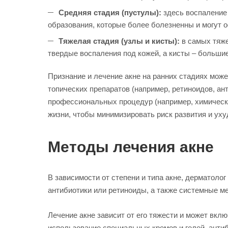
Средняя стадия (пустулы):
здесь воспаление 
образования, которые более болезненны и могут 
Тяжелая стадия (узлы и кисты):
в самых тяже
твердые воспаления под кожей, а кисты – больши
Признание и лечение акне на ранних стадиях мож
топических препаратов (например, ретиноидов, ан
профессиональных процедур (например, химически
жизни, чтобы минимизировать риск развития и уху
Методы лечения акне
В зависимости от степени и типа акне, дерматоло
антибиотики или ретиноиды, а также системные м
Лечение акне зависит от его тяжести и может вкл
использование специальных кремов и гелей, антиб