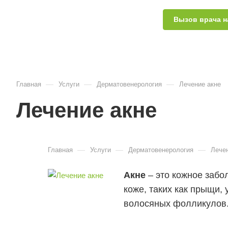
Вызов врача н
—
—
—
Главная
Услуги
Дерматовенерология
Лечение акне
Лечение акне
—
—
—
Главная
Услуги
Дерматовенерология
Лече
Акне
– это кожное забо
коже, таких как прыщи,
волосяных фолликулов