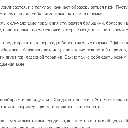
усиливается, и в папулах начинает образовываться гной. Пуст
оставлять после себя пигментные пятна или шрамы;
лых случаях акне поражения становятся большими, болезненны
е, наполненные гноем мешочки, которые могут вызывать значи
ет предотвратить его переход в более тяжелые формы. Эффект
тибиотиков, бензоилпероксида), системных лекарств (например,
х пилингов, лазерной терапии). Важно также соблюдать режим п
дшения акне.
г подбирает индивидуальный подход к лечению. Это может вклю
етодики, например, прием гормональных препаратов.
ючать медикаментозные средства, как местного, так и общего д
иотиков, гормональной терапии и ретиноидов.