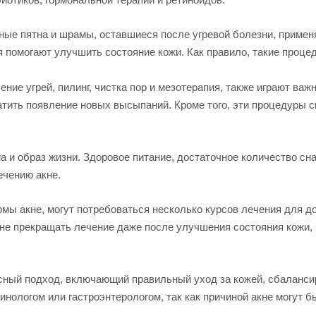
тные пятна и шрамы, оставшиеся после угревой болезни, приме
я помогают улучшить состояние кожи. Как правило, такие проц
ние угрей, пилинг, чистка пор и мезотерапия, также играют ва
атить появление новых высыпаний. Кроме того, эти процедуры
 и образ жизни. Здоровое питание, достаточное количество сна
чению акне.
рмы акне, могут потребоваться несколько курсов лечения для 
не прекращать лечение даже после улучшения состояния кожи,
ный подход, включающий правильный уход за кожей, сбалансир
нологом или гастроэнтерологом, так как причиной акне могут б