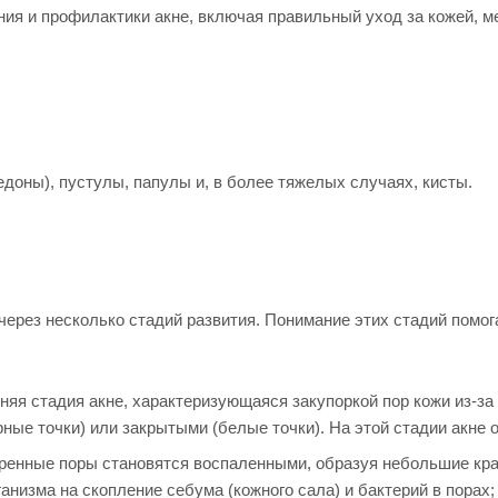
ния и профилактики акне, включая правильный уход за кожей, 
доны), пустулы, папулы и, в более тяжелых случаях, кисты.
т через несколько стадий развития. Понимание этих стадий пом
няя стадия акне, характеризующаяся закупоркой пор кожи из-з
ные точки) или закрытыми (белые точки). На этой стадии акне
оренные поры становятся воспаленными, образуя небольшие кра
анизма на скопление себума (кожного сала) и бактерий в порах;