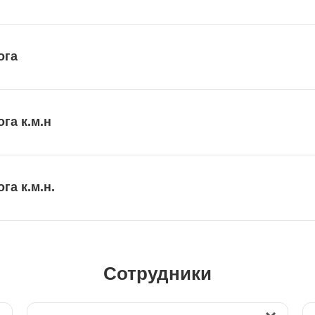
ога
га к.м.н
а к.м.н.
Сотрудники