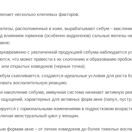
лючает несколько ключевых факторов:
елезы, расположенные в коже, вырабатывают себум – маслянис
од влиянием гормонов (особенно андрогенов) сальные железы 
акне;
дновременно с увеличенной продукцией себума наблюдается у
тся, что может привести к их скоплению и образованию пробок
или открытых комедонов (черные точки);
ебум скапливается, создаются идеальные условия для роста бакт
вызвать воспалительную реакцию;
й и накопление себума, иммунная система начинает активную ре
 ощущений, характерных для активных форм акне (папул, пустул
ируется с гормональными изменениями в подростковом возрасте,
ключая менструальный цикл у женщин.
ым формам акне – от легких комедонов до более тяжелых воспа