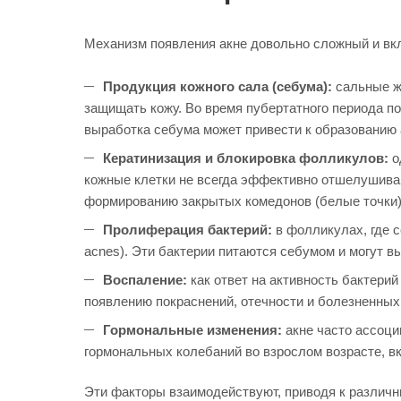
Механизм появления акне довольно сложный и вк
Продукция кожного сала (себума):
сальные ж
защищать кожу. Во время пубертатного периода п
выработка себума может привести к образованию 
Кератинизация и блокировка фолликулов:
о
кожные клетки не всегда эффективно отшелушиваю
формированию закрытых комедонов (белые точки) 
Пролиферация бактерий:
в фолликулах, где с
acnes). Эти бактерии питаются себумом и могут 
Воспаление:
как ответ на активность бактери
появлению покраснений, отечности и болезненных
Гормональные изменения:
акне часто ассоци
гормональных колебаний во взрослом возрасте, в
Эти факторы взаимодействуют, приводя к различн