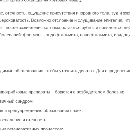
е, отечность, ощущение присутствия инородного тела, зуд и жже
 шероховатость. Возможно отслоение и слущивание эпителия, чт
звы, после заживления которых остаются рубцы и появляется ле
болеваний: флегмоны, эндофтальмита, панофтальмита, иридоцик
одимые обследования, чтобы уточнить диагноз. Для определени
ивогрибковые препараты – борются с возбудителем болезни;
овичный синдром;
в и предупреждению образования спаек;
оспаление и отечность;
ции регенеративных процессов;