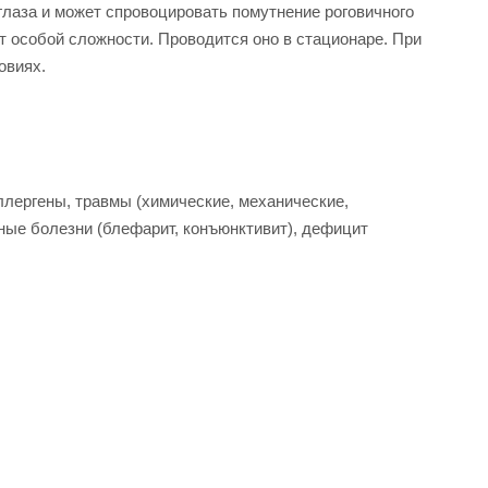
глаза и может спровоцировать помутнение роговичного
т особой сложности. Проводится оно в стационаре. При
овиях.
лергены, травмы (химические, механические,
ные болезни (блефарит, конъюнктивит), дефицит