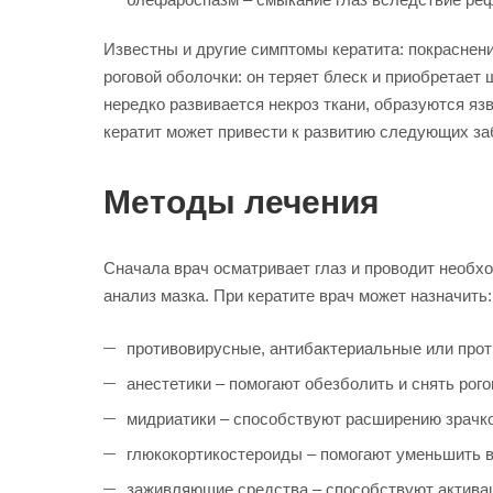
Известны и другие симптомы кератита: покраснени
роговой оболочки: он теряет блеск и приобретает
нередко развивается некроз ткани, образуются я
кератит может привести к развитию следующих за
Методы лечения
Сначала врач осматривает глаз и проводит необх
анализ мазка. При кератите врач может назначить:
противовирусные, антибактериальные или прот
анестетики – помогают обезболить и снять рог
мидриатики – способствуют расширению зрачко
глюкокортикостероиды – помогают уменьшить в
заживляющие средства – способствуют актива