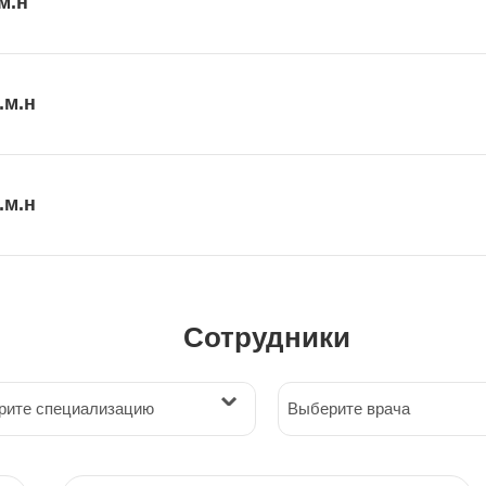
м.н
.м.н
.м.н
Сотрудники
рите специализацию
Выберите врача