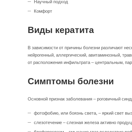
Научный подход
Комфорт
Виды кератита
В зависимости от причины болезни различают неск
нейрогенный, аллергический, авитаминозный, трав
от расположения инфильтрата – центральным, па
Симптомы болезни
Основной признак заболевания – роговичный синдр
фотофобию, или боязнь света, – яркий свет выз
слезотечение – слезная железа активно продуц
блефароспазм – смыкание глаз вследствие ре