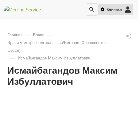
Клиники
—
—
Главная
Врачи
Врачи у метро Полежаевская/Беговая (Хорошевское
шоссе)
—
Исмайбагандов Максим Избуллатович
Исмайбагандов Максим
Избуллатович