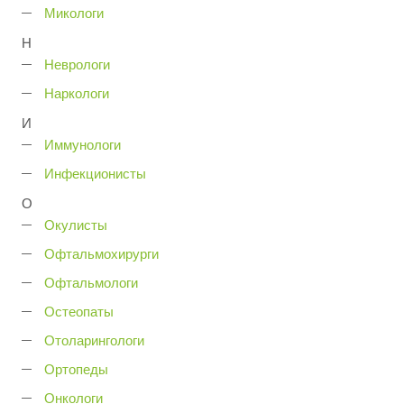
Микологи
Н
Неврологи
Наркологи
И
Иммунологи
Инфекционисты
О
Окулисты
Офтальмохирурги
Офтальмологи
Остеопаты
Отоларингологи
Ортопеды
Онкологи