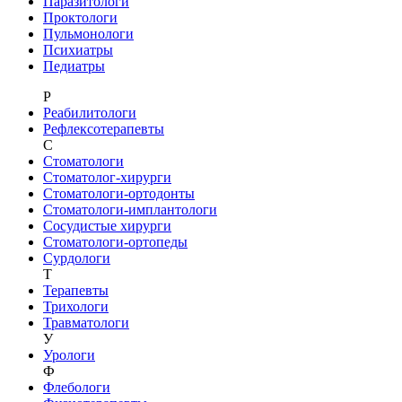
Паразитологи
Проктологи
Пульмонологи
Психиатры
Педиатры
Р
Реабилитологи
Рефлексотерапевты
С
Стоматологи
Стоматолог-хирурги
Стоматологи-ортодонты
Стоматологи-имплантологи
Сосудистые хирурги
Стоматологи-ортопеды
Сурдологи
Т
Терапевты
Трихологи
Травматологи
У
Урологи
Ф
Флебологи