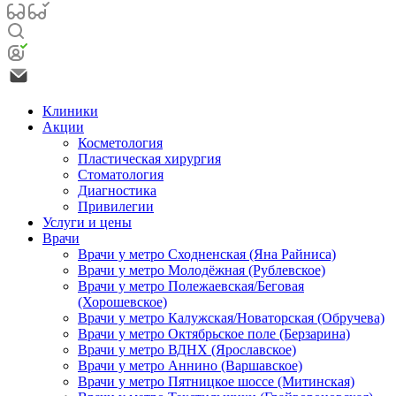
Клиники
Акции
Косметология
Пластическая хирургия
Стоматология
Диагностика
Привилегии
Услуги и цены
Врачи
Врачи у метро Сходненская (Яна Райниса)
Врачи у метро Молодёжная (Рублевское)
Врачи у метро Полежаевская/Беговая
(Хорошевское)
Врачи у метро Калужская/Новаторская (Обручева)
Врачи у метро Октябрьское поле (Берзарина)
Врачи у метро ВДНХ (Ярославское)
Врачи у метро Аннино (Варшавское)
Врачи у метро Пятницкое шоссе (Митинская)