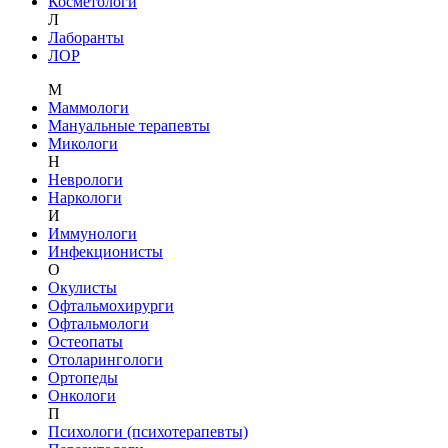
Косметологи
Л
Лаборанты
ЛОР
М
Маммологи
Мануальные терапевты
Микологи
Н
Неврологи
Наркологи
И
Иммунологи
Инфекционисты
О
Окулисты
Офтальмохирурги
Офтальмологи
Остеопаты
Отоларингологи
Ортопеды
Онкологи
П
Психологи (психотерапевты)