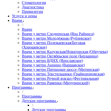
Стоматология
Диагностика
Привилегии
Услуги и цены
Врачи
Врачи
Врачи у метро Сходненская (Яна Райниса)
Врачи у метро Молодёжная (Рублевское)
Врачи у метро Полежаевская/Беговая
(Хорошевское)
Врачи у метро Калужская/Новаторская (Обручева)
Врачи у метро Октябрьское поле (Берзарина)
Врачи у метро ВДНХ (Ярославское)
Врачи у метро Аннино (Варшавское)
Врачи у метро Пятницкое шоссе (Митинская)
Врачи у метро Текстильщики (Грайвороновская)
Врачи у метро Речной вокзал (Фестивальная)
Врачи у метро Раменки (Мичуринский)
Программы
Программы
Детские программы
Детские программы