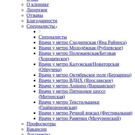
О клинике
Лицензии
Отзывы
Благодарности
Специалисты
Специалисты
Врачи у метро Сходненская (Яна Райниса)
Врачи у метро Молодёжная (Рублевское)
Врачи у метро Полежаевская/Беговая
(Хорошевское)
Врачи у метро Калужская/Новаторская
(Обручева)
Врачи у метро Октябрьское поле (Берзарина)
Врачи у метро ВДНХ (Ярославское)
Врачи у метро Аннино (Варшавское)
Врачи у метро Пятницкое шоссе
(Митинская)
Врачи у метро Текстильщики
(Грайвороновская)
Врачи у метро Речной вокзал (Фестивальная)
Врачи у метро Раменки (Мичуринский)
Профосмотры
Вакансии
Документы