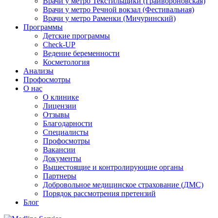
Врачи у метро Текстильщики (Грайвороновская)
Врачи у метро Речной вокзал (Фестивальная)
Врачи у метро Раменки (Мичуринский)
Программы
Детские программы
Check-UP
Ведение беременности
Косметология
Анализы
Профосмотры
О нас
О клинике
Лицензии
Отзывы
Благодарности
Специалисты
Профосмотры
Вакансии
Документы
Вышестоящие и контролирующие органы
Партнеры
Добровольное медицинское страхование (ДМС)
Порядок рассмотрения претензий
Блог