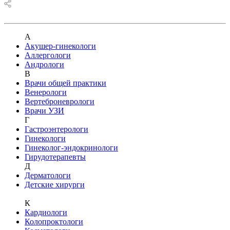
А
Акушер-гинекологи
Аллергологи
Андрологи
В
Врачи общей практики
Венерологи
Вертеброневрологи
Врачи УЗИ
Г
Гастроэнтерологи
Гинекологи
Гинеколог-эндокринологи
Гирудотерапевты
Д
Дерматологи
Детские хирурги
К
Кардиологи
Колопроктологи