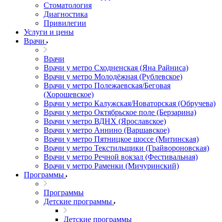
Стоматология
Диагностика
Привилегии
Услуги и цены
Врачи
Врачи
Врачи у метро Сходненская (Яна Райниса)
Врачи у метро Молодёжная (Рублевское)
Врачи у метро Полежаевская/Беговая
(Хорошевское)
Врачи у метро Калужская/Новаторская (Обручева)
Врачи у метро Октябрьское поле (Берзарина)
Врачи у метро ВДНХ (Ярославское)
Врачи у метро Аннино (Варшавское)
Врачи у метро Пятницкое шоссе (Митинская)
Врачи у метро Текстильщики (Грайвороновская)
Врачи у метро Речной вокзал (Фестивальная)
Врачи у метро Раменки (Мичуринский)
Программы
Программы
Детские программы
Детские программы