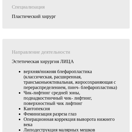
Специализация
Пластический хирург
Направление деятельности
Эстетическая хирургия ЛИЦА
верхняя/нижняя блефаропластика
(классическая, расширенная,
трансъконьюктивальная, жиросохраняющая с
перераспределением, пинч- блефаропластика)
Чик-лифтинг средней зоны,
поднадкостничный чик- лифтинг,
поверхностный чик лифтинг
Кантопексия
Феминизация разреза глаз
Операционная коррекция выворота нижнего
века
Липодеструкция малярных мешков