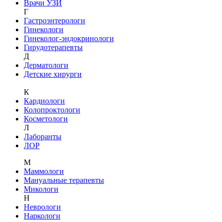
Врачи УЗИ
Г
Гастроэнтерологи
Гинекологи
Гинеколог-эндокринологи
Гирудотерапевты
Д
Дерматологи
Детские хирурги
К
Кардиологи
Колопроктологи
Косметологи
Л
Лаборанты
ЛОР
М
Маммологи
Мануальные терапевты
Микологи
Н
Неврологи
Наркологи