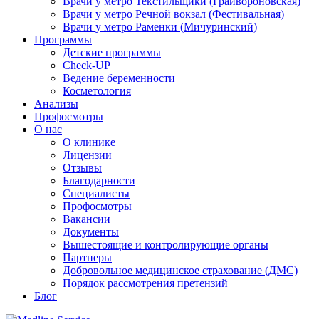
Врачи у метро Текстильщики (Грайвороновская)
Врачи у метро Речной вокзал (Фестивальная)
Врачи у метро Раменки (Мичуринский)
Программы
Детские программы
Check-UP
Ведение беременности
Косметология
Анализы
Профосмотры
О нас
О клинике
Лицензии
Отзывы
Благодарности
Специалисты
Профосмотры
Вакансии
Документы
Вышестоящие и контролирующие органы
Партнеры
Добровольное медицинское страхование (ДМС)
Порядок рассмотрения претензий
Блог