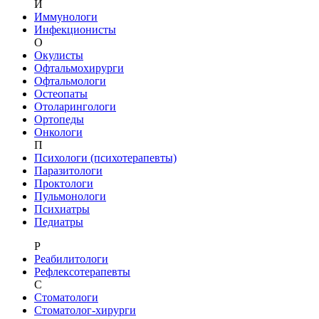
И
Иммунологи
Инфекционисты
О
Окулисты
Офтальмохирурги
Офтальмологи
Остеопаты
Отоларингологи
Ортопеды
Онкологи
П
Психологи (психотерапевты)
Паразитологи
Проктологи
Пульмонологи
Психиатры
Педиатры
Р
Реабилитологи
Рефлексотерапевты
С
Стоматологи
Стоматолог-хирурги