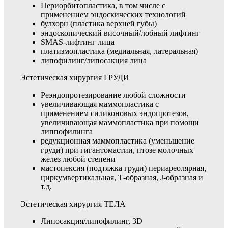
Периорбитопластика, в том числе с
применением эндоскических технологий
булхорн (пластика верхней губы)
эндоскопический височный/лобный лифтинг
SMAS-лифтинг лица
платизмопластика (медиальная, латеральная)
липофилинг/липосакция лица
Эстетическая хирургия ГРУДИ
Реэндопротезирование любой сложности
увеличивающая маммопластика с
применением силиконовых эндопротезов,
увеличивающая маммопластика при помощи
липпофилинга
редукционная маммопластика (уменьшение
груди) при гигантомастии, птозе молочных
желез любой степени
мастопексия (подтяжка груди) периареолярная,
циркумвертикальная, Т-образная, J-образная и
т.д.
Эстетическая хирургия ТЕЛА
Липосакция/липофилинг, 3D