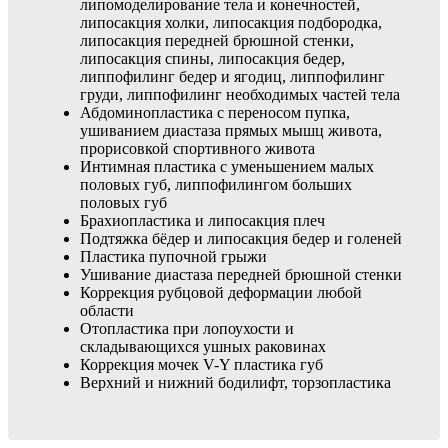
липомоделирование тела и конечностей,
липосакция холки, липосакция подбородка,
липосакция передней брюшной стенки,
липосакция спины, липосакция бедер,
липпофилинг бедер и ягодиц, липпофилинг
груди, липпофилинг необходимых частей тела
Абдоминопластика с переносом пупка,
ушиванием диастаза прямых мышц живота,
прорисовкой спортивного живота
Интимная пластика с уменьшением малых
половых губ, липпофилингом больших
половых губ
Брахиопластика и липосакция плеч
Подтяжка бёдер и липосакция бедер и голеней
Пластика пупочной грыжи
Ушивание диастаза передней брюшной стенки
Коррекция рубцовой деформации любой
области
Отопластика при лопоухости и
складывающихся ушных раковинах
Коррекция мочек V-Y пластика губ
Верхний и нижний бодилифт, торзопластика