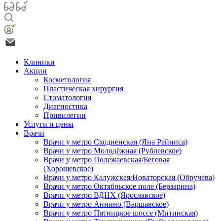
Клиники
Акции
Косметология
Пластическая хирургия
Стоматология
Диагностика
Привилегии
Услуги и цены
Врачи
Врачи у метро Сходненская (Яна Райниса)
Врачи у метро Молодёжная (Рублевское)
Врачи у метро Полежаевская/Беговая
(Хорошевское)
Врачи у метро Калужская/Новаторская (Обручева)
Врачи у метро Октябрьское поле (Берзарина)
Врачи у метро ВДНХ (Ярославское)
Врачи у метро Аннино (Варшавское)
Врачи у метро Пятницкое шоссе (Митинская)