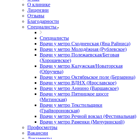
О клинике
Лицензии
Отзывы
Благодарности
Специалисты
Специалисты
Врачи у метро Сходненская (Яна Райниса)
Врачи у метро Молодёжная (Рублевское)
Врачи у метро Полежаевская/Беговая
(Хорошевское)
Врачи у метро Калужская/Новаторская
(Обручева)
Врачи у метро Октябрьское поле (Берзарина)
Врачи у метро ВДНХ (Ярославское)
Врачи у метро Аннино (Варшавское)
Врачи у метро Пятницкое шоссе
(Митинская)
Врачи у метро Текстильщики
(Грайвороновская)
Врачи у метро Речной вокзал (Фестивальная)
Врачи у метро Раменки (Мичуринский)
Профосмотры
Вакансии
Документы