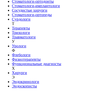
Стоматологи-ортодонты
Стоматологи-имплантологи
Сосудистые хирурги
Стоматологи-ортопеды
Сурдологи
Т
Терапевты
Трихологи
Травматологи
У
Урологи
Ф
Флебологи
Физиотерапевты
Функциональные диагносты
Х
Хирурги
Э
Эндокринологи
Эндоскописты
Подписывайтесь на наши соц сети