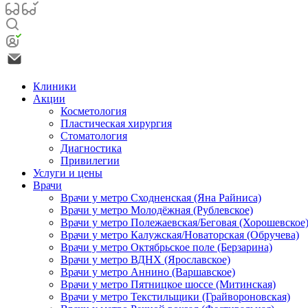
Клиники
Акции
Косметология
Пластическая хирургия
Стоматология
Диагностика
Привилегии
Услуги и цены
Врачи
Врачи у метро Сходненская (Яна Райниса)
Врачи у метро Молодёжная (Рублевское)
Врачи у метро Полежаевская/Беговая (Хорошевское
Врачи у метро Калужская/Новаторская (Обручева)
Врачи у метро Октябрьское поле (Берзарина)
Врачи у метро ВДНХ (Ярославское)
Врачи у метро Аннино (Варшавское)
Врачи у метро Пятницкое шоссе (Митинская)
Врачи у метро Текстильщики (Грайвороновская)