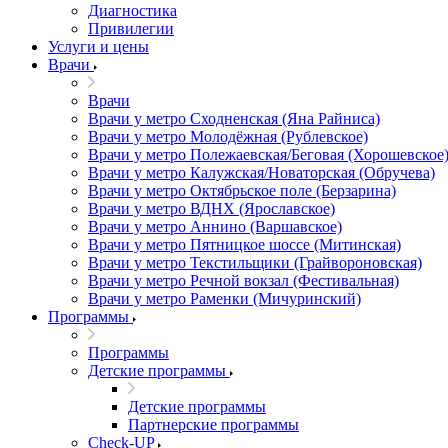
Диагностика
Привилегии
Услуги и цены
Врачи
Врачи
Врачи у метро Сходненская (Яна Райниса)
Врачи у метро Молодёжная (Рублевское)
Врачи у метро Полежаевская/Беговая (Хорошевское
Врачи у метро Калужская/Новаторская (Обручева)
Врачи у метро Октябрьское поле (Берзарина)
Врачи у метро ВДНХ (Ярославское)
Врачи у метро Аннино (Варшавское)
Врачи у метро Пятницкое шоссе (Митинская)
Врачи у метро Текстильщики (Грайвороновская)
Врачи у метро Речной вокзал (Фестивальная)
Врачи у метро Раменки (Мичуринский)
Программы
Программы
Детские программы
Детские программы
Партнерские программы
Check-UP