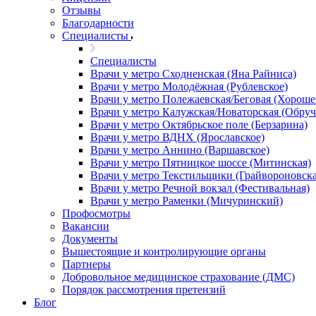
Отзывы
Благодарности
Специалисты
Специалисты
Врачи у метро Сходненская (Яна Райниса)
Врачи у метро Молодёжная (Рублевское)
Врачи у метро Полежаевская/Беговая (Хороше
Врачи у метро Калужская/Новаторская (Обруч
Врачи у метро Октябрьское поле (Берзарина)
Врачи у метро ВДНХ (Ярославское)
Врачи у метро Аннино (Варшавское)
Врачи у метро Пятницкое шоссе (Митинская)
Врачи у метро Текстильщики (Грайвороновска
Врачи у метро Речной вокзал (Фестивальная)
Врачи у метро Раменки (Мичуринский)
Профосмотры
Вакансии
Документы
Вышестоящие и контролирующие органы
Партнеры
Добровольное медицинское страхование (ДМС)
Порядок рассмотрения претензий
Блог