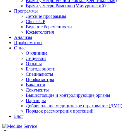
Врачи у метро Речной вокзал (Фестивальная)
Врачи у метро Раменки (Мичуринский)
Программы
Детские программы
Check-UP
Ведение беременности
Косметология
Анализы
Профосмотры
О нас
О клинике
Лицензии
Отзывы
Благодарности
Специалисты
Профосмотры
Вакансии
Документы
Вышестоящие и контролирующие органы
Партнеры
Добровольное медицинское страхование (ДМС)
Порядок рассмотрения претензий
Блог