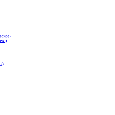
вское)
ева)
я)