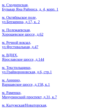
м. Сходненская,
Бульвар Яна Райниса, д. 4, корп. 1
м. Октябрьское поле,
ул.Берзарина, д.17, к. 2
м. Полежаевская,
Хорошевское шоссе, д.62
м. Речной вокзал,
ул.Фестивальная, д.47
м. ВДНХ,
Ярославское шоссе, д.144
м. Текстильщики,
ул.Грайвороновская, д.6, стр.1
м. Аннино,
Варшавское шоссе, д.158, к.1
м. Раменки,
Мичуринский проспект, д.31, к.7
м. Калужская/Новаторская,