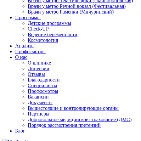
Врачи у метро Текстильщики (Грайвороновская)
Врачи у метро Речной вокзал (Фестивальная)
Врачи у метро Раменки (Мичуринский)
Программы
Детские программы
Check-UP
Ведение беременности
Косметология
Анализы
Профосмотры
О нас
О клинике
Лицензии
Отзывы
Благодарности
Специалисты
Профосмотры
Вакансии
Документы
Вышестоящие и контролирующие органы
Партнеры
Добровольное медицинское страхование (ДМС)
Порядок рассмотрения претензий
Блог