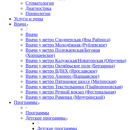
Стоматология
Диагностика
Привилегии
Услуги и цены
Врачи
Врачи
Врачи у метро Сходненская (Яна Райниса)
Врачи у метро Молодёжная (Рублевское)
Врачи у метро Полежаевская/Беговая
(Хорошевское)
Врачи у метро Калужская/Новаторская (Обручева)
Врачи у метро Октябрьское поле (Берзарина)
Врачи у метро ВДНХ (Ярославское)
Врачи у метро Аннино (Варшавское)
Врачи у метро Пятницкое шоссе (Митинская)
Врачи у метро Текстильщики (Грайвороновская)
Врачи у метро Речной вокзал (Фестивальная)
Врачи у метро Раменки (Мичуринский)
Программы
Программы
Детские программы
Детские программы