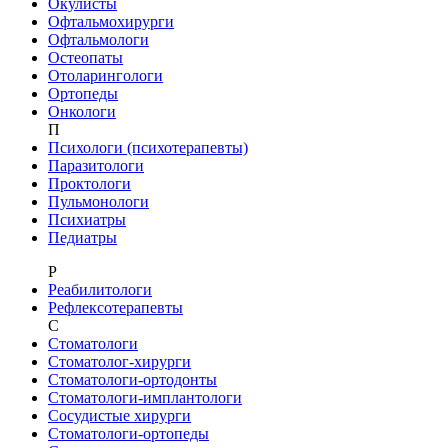
Окулисты
Офтальмохирурги
Офтальмологи
Остеопаты
Отоларингологи
Ортопеды
Онкологи
П
Психологи (психотерапевты)
Паразитологи
Проктологи
Пульмонологи
Психиатры
Педиатры
Р
Реабилитологи
Рефлексотерапевты
С
Стоматологи
Стоматолог-хирурги
Стоматологи-ортодонты
Стоматологи-имплантологи
Сосудистые хирурги
Стоматологи-ортопеды