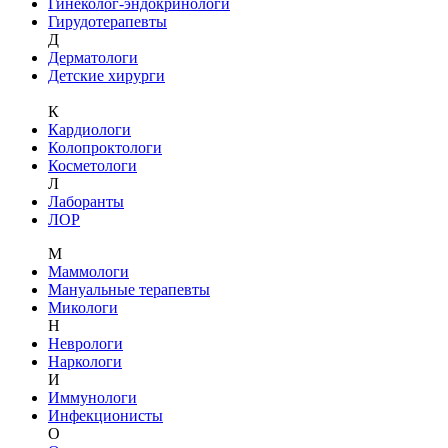
Гинеколог-эндокринологи
Гирудотерапевты
Д
Дерматологи
Детские хирурги
К
Кардиологи
Колопроктологи
Косметологи
Л
Лаборанты
ЛОР
М
Маммологи
Мануальные терапевты
Микологи
Н
Неврологи
Наркологи
И
Иммунологи
Инфекционисты
О