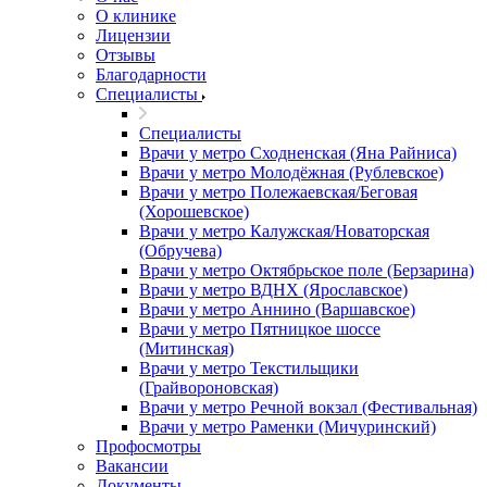
О клинике
Лицензии
Отзывы
Благодарности
Специалисты
Специалисты
Врачи у метро Сходненская (Яна Райниса)
Врачи у метро Молодёжная (Рублевское)
Врачи у метро Полежаевская/Беговая
(Хорошевское)
Врачи у метро Калужская/Новаторская
(Обручева)
Врачи у метро Октябрьское поле (Берзарина)
Врачи у метро ВДНХ (Ярославское)
Врачи у метро Аннино (Варшавское)
Врачи у метро Пятницкое шоссе
(Митинская)
Врачи у метро Текстильщики
(Грайвороновская)
Врачи у метро Речной вокзал (Фестивальная)
Врачи у метро Раменки (Мичуринский)
Профосмотры
Вакансии
Документы