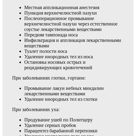
Местная аппликационная анестезия
Пункция верхнечелюстной пазухи
Послеоперационное промывание
верхнечелюстной пазухи через естественное
соустье лекарственными веществами
Передняя тампонада носа
Инфильтрация и аппликация лекарственными
веществами
Туалет полости носа
Удаление инородных тел из носа
Остановка носовых острых и
рецидивирующих кровотечений
При заболеваниях глотки, гортани:
Промывание лакун небных миндалин
лекарственными веществами
Удаление инородных тел из глотки
При заболеваниях уха:
Продувание ушей по Политцеру
Удаление серных пробок
Парацентез барабанной перепонки