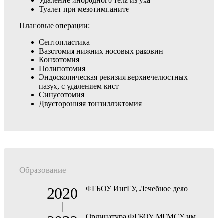
Удаление инородного тела из уха
Туалет при мезотимпаните
Плановые операции:
Септопластика
Вазотомия нижних носовых раковин
Конхотомия
Полипотомия
Эндоскопическая ревизия верхнечелюстных
пазух, с удалением кист
Синусотомия
Двусторонняя тонзиллэктомия
Образование
2020
ФГБОУ ИнгГУ, Лечебное дело
Ординатура ФГБОУ МГМСУ им.