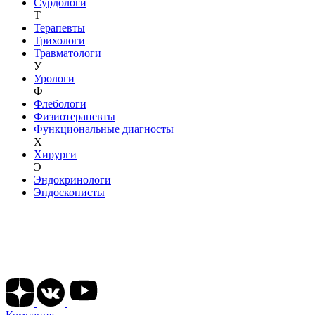
Сурдологи
Т
Терапевты
Трихологи
Травматологи
У
Урологи
Ф
Флебологи
Физиотерапевты
Функциональные диагносты
Х
Хирурги
Э
Эндокринологи
Эндоскописты
Подписывайтесь на наши соц сети