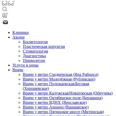
Клиники
Акции
Косметология
Пластическая хирургия
Стоматология
Диагностика
Привилегии
Услуги и цены
Врачи
Врачи у метро Сходненская (Яна Райниса)
Врачи у метро Молодёжная (Рублевское)
Врачи у метро Полежаевская/Беговая
(Хорошевское)
Врачи у метро Калужская/Новаторская (Обручева)
Врачи у метро Октябрьское поле (Берзарина)
Врачи у метро ВДНХ (Ярославское)
Врачи у метро Аннино (Варшавское)
Врачи у метро Пятницкое шоссе (Митинская)