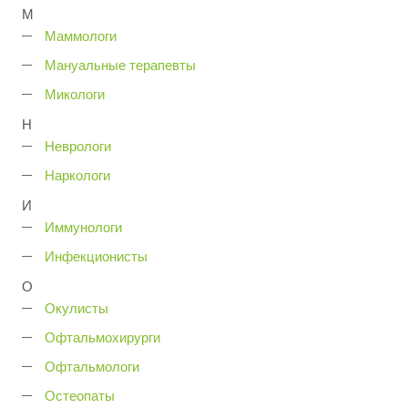
М
Маммологи
Мануальные терапевты
Микологи
Н
Неврологи
Наркологи
И
Иммунологи
Инфекционисты
О
Окулисты
Офтальмохирурги
Офтальмологи
Остеопаты