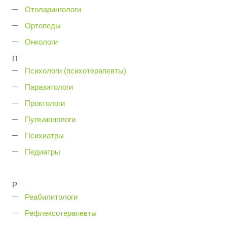
Отоларингологи
Ортопеды
Онкологи
П
Психологи (психотерапевты)
Паразитологи
Проктологи
Пульмонологи
Психиатры
Педиатры
Р
Реабилитологи
Рефлексотерапевты