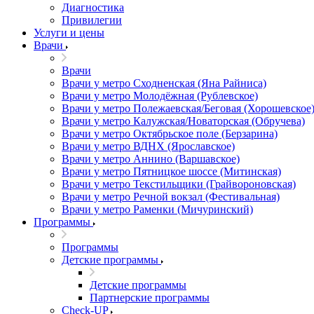
Диагностика
Привилегии
Услуги и цены
Врачи
Врачи
Врачи у метро Сходненская (Яна Райниса)
Врачи у метро Молодёжная (Рублевское)
Врачи у метро Полежаевская/Беговая (Хорошевское
Врачи у метро Калужская/Новаторская (Обручева)
Врачи у метро Октябрьское поле (Берзарина)
Врачи у метро ВДНХ (Ярославское)
Врачи у метро Аннино (Варшавское)
Врачи у метро Пятницкое шоссе (Митинская)
Врачи у метро Текстильщики (Грайвороновская)
Врачи у метро Речной вокзал (Фестивальная)
Врачи у метро Раменки (Мичуринский)
Программы
Программы
Детские программы
Детские программы
Партнерские программы
Check-UP