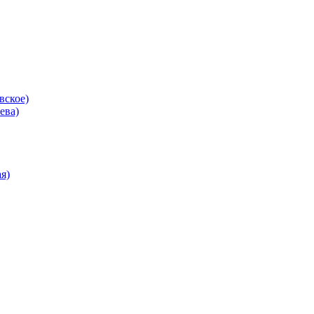
вское)
ева)
я)