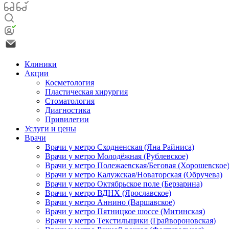
Клиники
Акции
Косметология
Пластическая хирургия
Стоматология
Диагностика
Привилегии
Услуги и цены
Врачи
Врачи у метро Сходненская (Яна Райниса)
Врачи у метро Молодёжная (Рублевское)
Врачи у метро Полежаевская/Беговая (Хорошевское
Врачи у метро Калужская/Новаторская (Обручева)
Врачи у метро Октябрьское поле (Берзарина)
Врачи у метро ВДНХ (Ярославское)
Врачи у метро Аннино (Варшавское)
Врачи у метро Пятницкое шоссе (Митинская)
Врачи у метро Текстильщики (Грайвороновская)