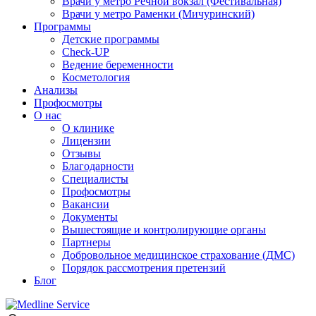
Врачи у метро Речной вокзал (Фестивальная)
Врачи у метро Раменки (Мичуринский)
Программы
Детские программы
Check-UP
Ведение беременности
Косметология
Анализы
Профосмотры
О нас
О клинике
Лицензии
Отзывы
Благодарности
Специалисты
Профосмотры
Вакансии
Документы
Вышестоящие и контролирующие органы
Партнеры
Добровольное медицинское страхование (ДМС)
Порядок рассмотрения претензий
Блог