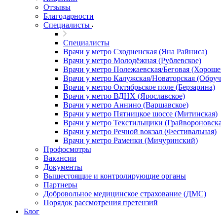
Отзывы
Благодарности
Специалисты
Специалисты
Врачи у метро Сходненская (Яна Райниса)
Врачи у метро Молодёжная (Рублевское)
Врачи у метро Полежаевская/Беговая (Хороше
Врачи у метро Калужская/Новаторская (Обруч
Врачи у метро Октябрьское поле (Берзарина)
Врачи у метро ВДНХ (Ярославское)
Врачи у метро Аннино (Варшавское)
Врачи у метро Пятницкое шоссе (Митинская)
Врачи у метро Текстильщики (Грайвороновска
Врачи у метро Речной вокзал (Фестивальная)
Врачи у метро Раменки (Мичуринский)
Профосмотры
Вакансии
Документы
Вышестоящие и контролирующие органы
Партнеры
Добровольное медицинское страхование (ДМС)
Порядок рассмотрения претензий
Блог