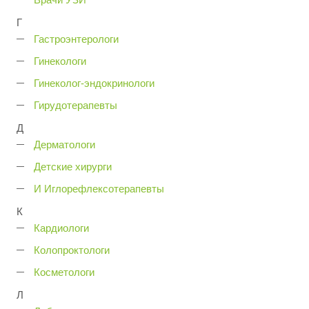
Г
Гастроэнтерологи
Гинекологи
Гинеколог-эндокринологи
Гирудотерапевты
Д
Дерматологи
Детские хирурги
И Иглорефлексотерапевты
К
Кардиологи
Колопроктологи
Косметологи
Л