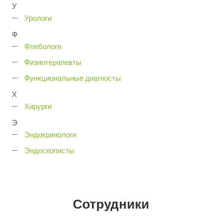
У
Урологи
Ф
Флебологи
Физиотерапевты
Функциональные диагносты
Х
Хирурги
Э
Эндокринологи
Эндоскописты
Сотрудники