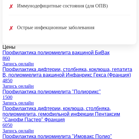
Иммунодефицитные состояния (для ОПВ)
✗
Острые инфекционные заболевания
✗
Цены
Профилактика полиомиелита вакциной БиВак
860
Запись онлайн
Профилактика дифтерии, столбняка, коклюша, гепатита
В, полиомиелита вакциной Инфанрикс Гекса (Франция)
4850
Запись онлайн
Профилактика полиомиелита "Полиорикс"
1500
Запись онлайн
Профилактика дифтерии, коклюша, столбняка,
полиомиелита, гемофильной инфекции Пентаксим
"Санофи Пастер" Франция
6050
Запись онлайн
Профилактика полиомиелита "Имовакс Полио"