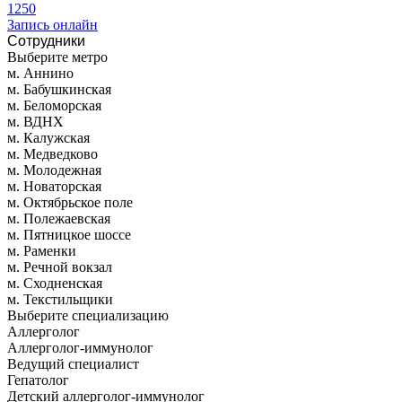
1250
Запись онлайн
Сотрудники
Выберите метро
м. Аннино
м. Бабушкинская
м. Беломорская
м. ВДНХ
м. Калужская
м. Медведково
м. Молодежная
м. Новаторская
м. Октябрьское поле
м. Полежаевская
м. Пятницкое шоссе
м. Раменки
м. Речной вокзал
м. Сходненская
м. Текстильщики
Выберите специализацию
Аллерголог
Аллерголог-иммунолог
Ведущий специалист
Гепатолог
Детский аллерголог-иммунолог