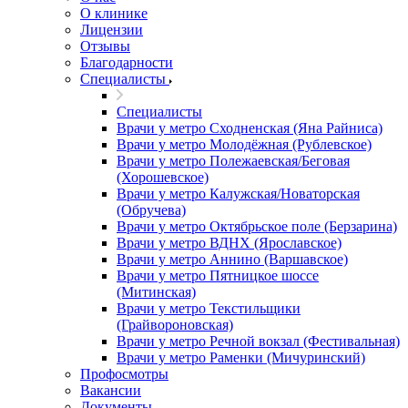
О клинике
Лицензии
Отзывы
Благодарности
Специалисты
Специалисты
Врачи у метро Сходненская (Яна Райниса)
Врачи у метро Молодёжная (Рублевское)
Врачи у метро Полежаевская/Беговая
(Хорошевское)
Врачи у метро Калужская/Новаторская
(Обручева)
Врачи у метро Октябрьское поле (Берзарина)
Врачи у метро ВДНХ (Ярославское)
Врачи у метро Аннино (Варшавское)
Врачи у метро Пятницкое шоссе
(Митинская)
Врачи у метро Текстильщики
(Грайвороновская)
Врачи у метро Речной вокзал (Фестивальная)
Врачи у метро Раменки (Мичуринский)
Профосмотры
Вакансии
Документы