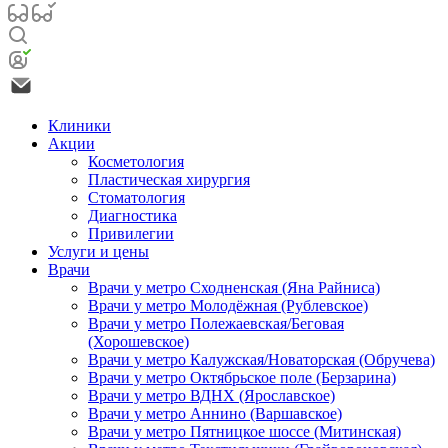
Клиники
Акции
Косметология
Пластическая хирургия
Стоматология
Диагностика
Привилегии
Услуги и цены
Врачи
Врачи у метро Сходненская (Яна Райниса)
Врачи у метро Молодёжная (Рублевское)
Врачи у метро Полежаевская/Беговая
(Хорошевское)
Врачи у метро Калужская/Новаторская (Обручева)
Врачи у метро Октябрьское поле (Берзарина)
Врачи у метро ВДНХ (Ярославское)
Врачи у метро Аннино (Варшавское)
Врачи у метро Пятницкое шоссе (Митинская)