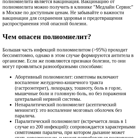
полиомиелита является вакцинация. Вакцинацию от
полиомиелита можно получить в клинике "Медлайн Сервис"
в Москве по доступным ценам. Не забывайте о важности
вакцинации для сохранения здоровья и предотвращения
распространения этой опасной болезни.
Чем опасен полиомиелит?
Большая часть инфекций полиомиелитом (>95%) проходит
бессимптомно, однако в этом случае формируются антитела в
организме. Если же появляются признаки болезни, то они
могут проявляться разнообразными способами:
Абортивный полиомиелит: симптомы включают
воспаление желудочно-кишечного тракта
(гастроэнтерит), лихорадку, тошноту, боль в горле,
мышечные боли и головную боль, но без поражения
центральной нервной системы.
Непаралитический полиомиелит (асептический
менингит): это воспаление мозговых оболочек без
паралича.
Паралитический полиомиелит (встречается лишь в 1
случае из 200 инфекций): сопровождается характерными
симптомами паралича, при котором дыхание может
стать невозможным, и может потребоваться постоянное