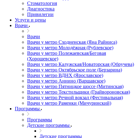
Стоматология
Диагностика
Привилегии
Услуги и цены
Врачи
Врачи
Врачи у метро Сходненская (Яна Райниса)
Врачи у метро Молодёжная (Рублевское)
Врачи у метро Полежаевская/Беговая
(Хорошевское)
Врачи у метро Калужская/Новаторская (Обручева)
Врачи у метро Октябрьское поле (Берзарина)
Врачи у метро ВДНХ (Ярославское)
Врачи у метро Аннино (Варшавское)
Врачи у метро Пятницкое шоссе (Митинская)
Врачи у метро Текстильщики (Грайвороновская)
Врачи у метро Речной вокзал (Фестивальная)
Врачи у метро Раменки (Мичуринский)
Программы
Программы
Детские программы
Детские программы