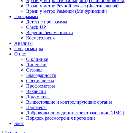
Врачи у метро Текстильщики (Грайвороновская)
Врачи у метро Речной вокзал (Фестивальная)
Врачи у метро Раменки (Мичуринский)
Программы
Детские программы
Check-UP
Ведение беременности
Косметология
Анализы
Профосмотры
О нас
О клинике
Лицензии
Отзывы
Благодарности
Специалисты
Профосмотры
Вакансии
Документы
Вышестоящие и контролирующие органы
Партнеры
Добровольное медицинское страхование (ДМС)
Порядок рассмотрения претензий
Блог