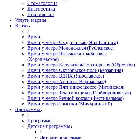
Стоматология
Диагностика
Привилегии
Услуги и цены
Врачи
Врачи
Врачи у метро Сходненская (Яна Райниса)
Врачи у метро Молодёжная (Рублевское)
Врачи у метро Полежаевская/Беговая
(Хорошевское)
Врачи у метро Калужская/Новаторская (Обручева)
Врачи у метро Октябрьское поле (Берзарина)
Врачи у метро ВДНХ (Ярославское)
Врачи у метро Аннино (Варшавское)
Врачи у метро Пятницкое шоссе (Митинская)
Врачи у метро Текстильщики (Грайвороновская)
Врачи у метро Речной вокзал (Фестивальная)
Врачи у метро Раменки (Мичуринский)
Программы
Программы
Детские программы
Детские программы