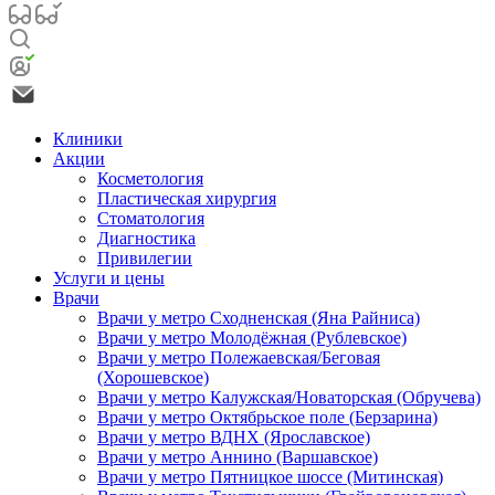
Клиники
Акции
Косметология
Пластическая хирургия
Стоматология
Диагностика
Привилегии
Услуги и цены
Врачи
Врачи у метро Сходненская (Яна Райниса)
Врачи у метро Молодёжная (Рублевское)
Врачи у метро Полежаевская/Беговая
(Хорошевское)
Врачи у метро Калужская/Новаторская (Обручева)
Врачи у метро Октябрьское поле (Берзарина)
Врачи у метро ВДНХ (Ярославское)
Врачи у метро Аннино (Варшавское)
Врачи у метро Пятницкое шоссе (Митинская)