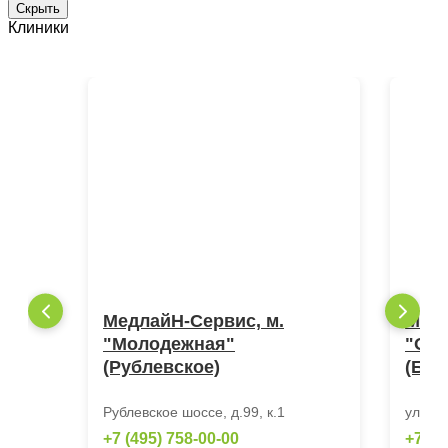
Скрыть
Клиники
МедлайН-Сервис, м.
Медл
"Молодежная"
"Окт
(Рублевское)
(Бер
Рублевское шоссе, д.99, к.1
ул.Бер
+7 (495) 758-00-00
+7 (4