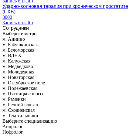
Запись онлайн
Ударно-волновая терапия при хроническом простатите
(СХБ)
8000
Запись онлайн
Сотрудники
Выберите метро
м. Аннино
м. Бабушкинская
м. Беломорская
м. ВДНХ
м. Калужская
м. Медведково
м. Молодежная
м. Новаторская
м. Октябрьское поле
м. Полежаевская
м. Пятницкое шоссе
м. Раменки
м. Речной вокзал
м. Сходненская
м. Текстильщики
Выберите специализацию
Андролог
Нефролог