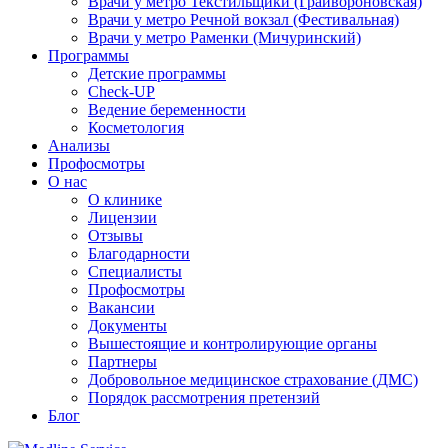
Врачи у метро Текстильщики (Грайвороновская)
Врачи у метро Речной вокзал (Фестивальная)
Врачи у метро Раменки (Мичуринский)
Программы
Детские программы
Check-UP
Ведение беременности
Косметология
Анализы
Профосмотры
О нас
О клинике
Лицензии
Отзывы
Благодарности
Специалисты
Профосмотры
Вакансии
Документы
Вышестоящие и контролирующие органы
Партнеры
Добровольное медицинское страхование (ДМС)
Порядок рассмотрения претензий
Блог