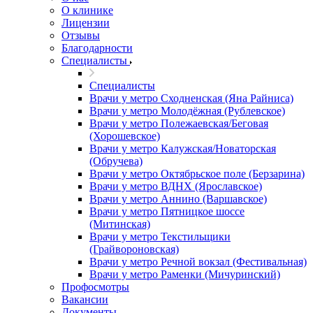
О клинике
Лицензии
Отзывы
Благодарности
Специалисты
Специалисты
Врачи у метро Сходненская (Яна Райниса)
Врачи у метро Молодёжная (Рублевское)
Врачи у метро Полежаевская/Беговая
(Хорошевское)
Врачи у метро Калужская/Новаторская
(Обручева)
Врачи у метро Октябрьское поле (Берзарина)
Врачи у метро ВДНХ (Ярославское)
Врачи у метро Аннино (Варшавское)
Врачи у метро Пятницкое шоссе
(Митинская)
Врачи у метро Текстильщики
(Грайвороновская)
Врачи у метро Речной вокзал (Фестивальная)
Врачи у метро Раменки (Мичуринский)
Профосмотры
Вакансии
Документы