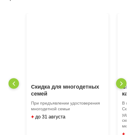
Скидка для многодетных
Скид
семей
кате
При предъявлении удостоверения
В мед
многодетной семьи
Серви
удост
до 31 августа
скидка
медици
до 