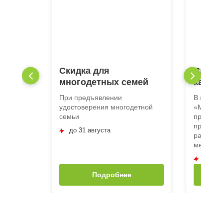
Скидка для
Скидк
многодетных семей
катег
При предъявлении
В медиц
удостоверения многодетной
«Медлай
семьи
предъяв
предоста
до 31 августа
размере
медицинс
до 31 
Подробнее