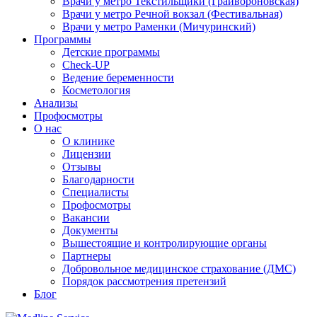
Врачи у метро Текстильщики (Грайвороновская)
Врачи у метро Речной вокзал (Фестивальная)
Врачи у метро Раменки (Мичуринский)
Программы
Детские программы
Check-UP
Ведение беременности
Косметология
Анализы
Профосмотры
О нас
О клинике
Лицензии
Отзывы
Благодарности
Специалисты
Профосмотры
Вакансии
Документы
Вышестоящие и контролирующие органы
Партнеры
Добровольное медицинское страхование (ДМС)
Порядок рассмотрения претензий
Блог