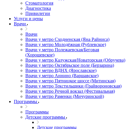
Стоматология
Диагностика
Привилегии
Услуги и цены
Врачи
Врачи
Врачи у метро Сходненская (Яна Райниса)
Врачи у метро Молодёжная (Рублевское)
Врачи у метро Полежаевская/Беговая
(Хорошевское)
Врачи у метро Калужская/Новаторская (Обручева)
Врачи у метро Октябрьское поле (Берзарина)
Врачи у метро ВДНХ (Ярославское)
Врачи у метро Аннино (Варшавское)
Врачи у метро Пятницкое шоссе (Митинская)
Врачи у метро Текстильщики (Грайвороновская)
Врачи у метро Речной вокзал (Фестивальная)
Врачи у метро Раменки (Мичуринский)
Программы
Программы
Детские программы
Детские программы