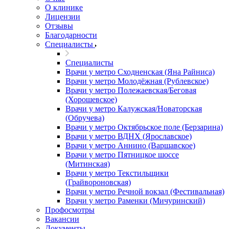
О клинике
Лицензии
Отзывы
Благодарности
Специалисты
Специалисты
Врачи у метро Сходненская (Яна Райниса)
Врачи у метро Молодёжная (Рублевское)
Врачи у метро Полежаевская/Беговая
(Хорошевское)
Врачи у метро Калужская/Новаторская
(Обручева)
Врачи у метро Октябрьское поле (Берзарина)
Врачи у метро ВДНХ (Ярославское)
Врачи у метро Аннино (Варшавское)
Врачи у метро Пятницкое шоссе
(Митинская)
Врачи у метро Текстильщики
(Грайвороновская)
Врачи у метро Речной вокзал (Фестивальная)
Врачи у метро Раменки (Мичуринский)
Профосмотры
Вакансии
Документы