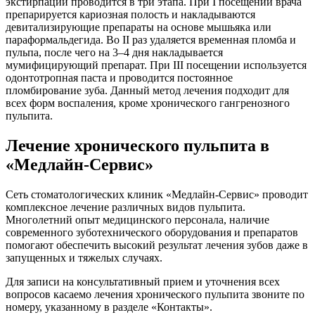
экстирпации проводится в три этапа. При I посещении врача
препарируется кариозная полость и накладываются
девитализирующие препараты на основе мышьяка или
параформальдегида. Во II раз удаляется временная пломба и
пульпа, после чего на 3–4 дня накладывается
мумифицирующий препарат. При III посещении используется
одонтотропная паста и проводится постоянное
пломбирование зуба. Данный метод лечения подходит для
всех форм воспаления, кроме хронического гангренозного
пульпита.
Лечение хронического пульпита в
«Медлайн-Сервис»
Сеть стоматологических клиник «Медлайн-Сервис» проводит
комплексное лечение различных видов пульпита.
Многолетний опыт медицинского персонала, наличие
современного зуботехнического оборудования и препаратов
помогают обеспечить высокий результат лечения зубов даже в
запущенных и тяжелых случаях.
Для записи на консультативный прием и уточнения всех
вопросов касаемо лечения хронического пульпита звоните по
номеру, указанному в разделе «Контакты».