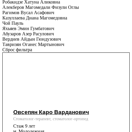
Робакидзе Хатуна Аликовна
Алекберов Магомедали Физули Оглы
Рагимов Вусал Асафович
Казуллаева Диана Магомедовна
Чой Пауль
Яхьяев Эмин Гумбатович
Абузаров Азер Расулович
Вердиев Айдын Гюндузович
Тавризян Оганес Мартынович
Сброс фильтра
Овсепян Каро Варданович
Стоматолог-терапевт, стоматолог-ортопед
Стаж 9 лет
м. Молодежная