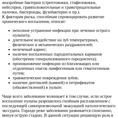
анаэробные бактерии (стрептококки, стафилококки,
нейссерии, грамположительные и грамотрицательные
палочки, бактероиды, фузобактерии и пр.).
К факторам риска, способным спровоцировать развитие
хронического воспаления, относят:
неполное устранение инфекции при лечении острого
пульпита;
длительное воздействие на зуб температурных,
физических и механических раздражителей;
нелеченый кариес;
наличие воспаленных пародонтальных карманов
(обострение генерализованного пародонтита);
проникновение инфекции из близлежащих или
отдаленных очагов лимфогенным или гематогенным
путем;
травматические повреждения зубов;
наличие дентиклей (камней) и петрификатов
(обызвествлений) в пульпе.
Чаще всего заболевание возникает в том случае, если острое
воспаление пульпы разрешилось гнойным расплавлением с
последующей самопроизвольной эвакуацией патологического
экссудата. Гораздо реже заболевание развивается спонтанно,
минуя острую стадию. В данной ситуации решающую роль в