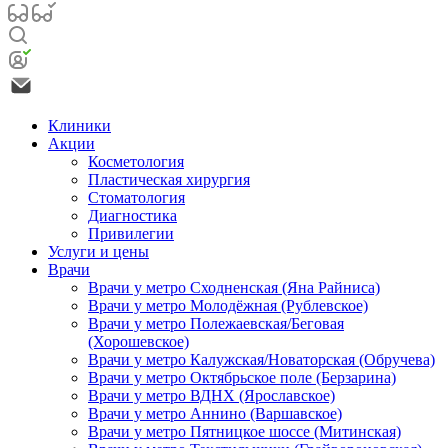
Клиники
Акции
Косметология
Пластическая хирургия
Стоматология
Диагностика
Привилегии
Услуги и цены
Врачи
Врачи у метро Сходненская (Яна Райниса)
Врачи у метро Молодёжная (Рублевское)
Врачи у метро Полежаевская/Беговая
(Хорошевское)
Врачи у метро Калужская/Новаторская (Обручева)
Врачи у метро Октябрьское поле (Берзарина)
Врачи у метро ВДНХ (Ярославское)
Врачи у метро Аннино (Варшавское)
Врачи у метро Пятницкое шоссе (Митинская)