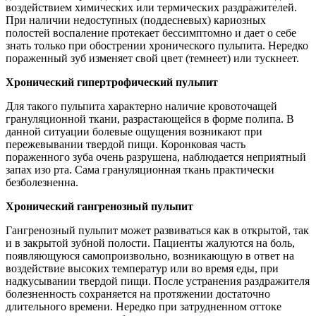
воздействием химических или термических раздражителей.
При наличии недоступных (поддесневых) кариозных
полостей воспаление протекает бессимптомно и дает о себе
знать только при обострении хронического пульпита. Нередко
пораженный зуб изменяет свой цвет (темнеет) или тускнеет.
Хронический гипертрофический пульпит
Для такого пульпита характерно наличие кровоточащей
грануляционной ткани, разрастающейся в форме полипа. В
данной ситуации болевые ощущения возникают при
пережевывании твердой пищи. Коронковая часть
пораженного зуба очень разрушена, наблюдается неприятный
запах изо рта. Сама грануляционная ткань практически
безболезненна.
Хронический гангренозный пульпит
Гангренозный пульпит может развиваться как в открытой, так
и в закрытой зубной полости. Пациенты жалуются на боль,
появляющуюся самопроизвольно, возникающую в ответ на
воздействие высоких температур или во время еды, при
надкусывании твердой пищи. После устранения раздражителя
болезненность сохраняется на протяжении достаточно
длительного времени. Нередко при затрудненном оттоке