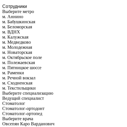
Сотрудники
Выберите метро
м. Аннино
м. Бабушкинская
м. Беломорская
м. ВДНХ
м. Калужская
м. Медведково
м. Молодежная
м. Новаторская
м. Октябрьское поле
м. Полежаевская
м. Пятницкое шоссе
м. Раменки
м. Речной вокзал
м. Сходненская
м. Текстильщики
Выберите специализацию
Ведущий специалист
Стоматолог
Стоматолог-ортодонт
Стоматолог-ортопед
Выберите врача
Овсепян Каро Варданович