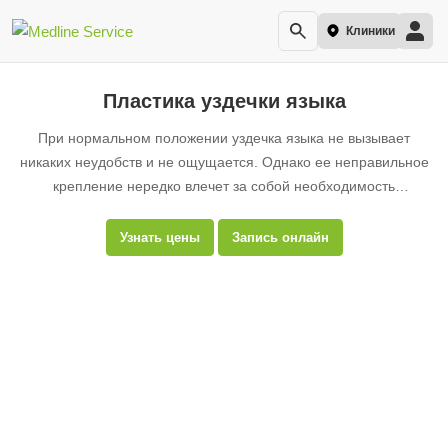
Клиники
Пластика уздечки языка
При нормальном положении уздечка языка не вызывает
никаких неудобств и не ощущается. Однако ее неправильное
крепление нередко влечет за собой необходимость
хирургической операции – пластики. Она может быть
проведена как ребенку, так и взрослому.
Узнать цены
Запись онлайн