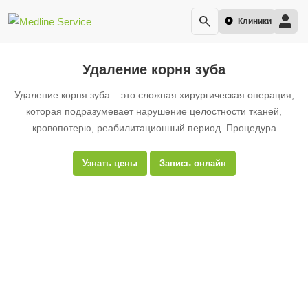
Клиники
Удаление корня зуба
Удаление корня зуба – это сложная хирургическая операция,
которая подразумевает нарушение целостности тканей,
кровопотерю, реабилитационный период. Процедура
проводится строго по врачебным показаниям и только тогда,
когда сохранить пораженную единицу консервативными
Узнать цены
Запись онлайн
методами невозможно.