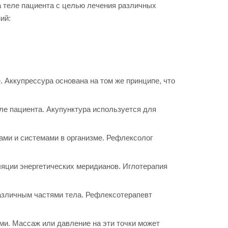
а теле пациента с целью лечения различных
ий:
 Аккупрессура основана на том же принципе, что
ле пациента. Акупунктура используется для
нами и системами в организме. Рефлексолог
ляции энергетических меридианов. Иглотерапия
различным частями тела. Рефлексотерапевт
ми. Массаж или давление на эти точки может