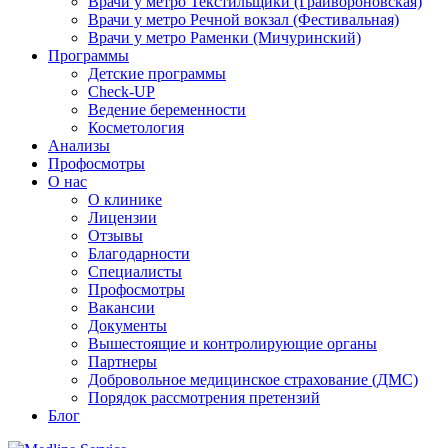
Врачи у метро Текстильщики (Грайвороновская)
Врачи у метро Речной вокзал (Фестивальная)
Врачи у метро Раменки (Мичуринский)
Программы
Детские программы
Check-UP
Ведение беременности
Косметология
Анализы
Профосмотры
О нас
О клинике
Лицензии
Отзывы
Благодарности
Специалисты
Профосмотры
Вакансии
Документы
Вышестоящие и контролирующие органы
Партнеры
Добровольное медицинское страхование (ДМС)
Порядок рассмотрения претензий
Блог