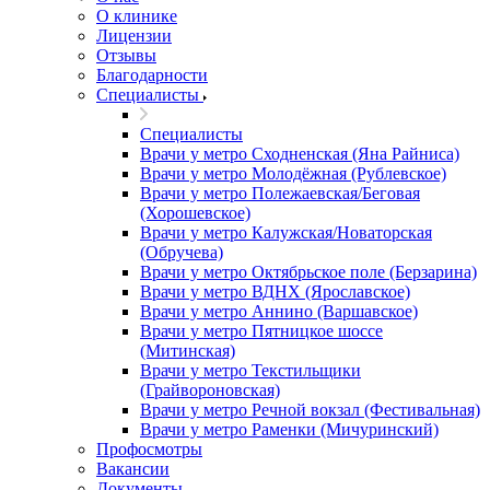
О клинике
Лицензии
Отзывы
Благодарности
Специалисты
Специалисты
Врачи у метро Сходненская (Яна Райниса)
Врачи у метро Молодёжная (Рублевское)
Врачи у метро Полежаевская/Беговая
(Хорошевское)
Врачи у метро Калужская/Новаторская
(Обручева)
Врачи у метро Октябрьское поле (Берзарина)
Врачи у метро ВДНХ (Ярославское)
Врачи у метро Аннино (Варшавское)
Врачи у метро Пятницкое шоссе
(Митинская)
Врачи у метро Текстильщики
(Грайвороновская)
Врачи у метро Речной вокзал (Фестивальная)
Врачи у метро Раменки (Мичуринский)
Профосмотры
Вакансии
Документы