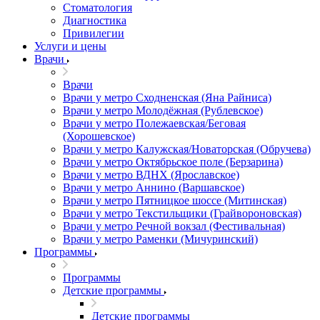
Стоматология
Диагностика
Привилегии
Услуги и цены
Врачи
Врачи
Врачи у метро Сходненская (Яна Райниса)
Врачи у метро Молодёжная (Рублевское)
Врачи у метро Полежаевская/Беговая
(Хорошевское)
Врачи у метро Калужская/Новаторская (Обручева)
Врачи у метро Октябрьское поле (Берзарина)
Врачи у метро ВДНХ (Ярославское)
Врачи у метро Аннино (Варшавское)
Врачи у метро Пятницкое шоссе (Митинская)
Врачи у метро Текстильщики (Грайвороновская)
Врачи у метро Речной вокзал (Фестивальная)
Врачи у метро Раменки (Мичуринский)
Программы
Программы
Детские программы
Детские программы