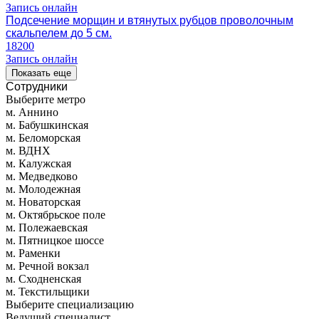
Запись онлайн
Подсечение морщин и втянутых рубцов проволочным
скальпелем до 5 см.
18200
Запись онлайн
Показать еще
Сотрудники
Выберите метро
м. Аннино
м. Бабушкинская
м. Беломорская
м. ВДНХ
м. Калужская
м. Медведково
м. Молодежная
м. Новаторская
м. Октябрьское поле
м. Полежаевская
м. Пятницкое шоссе
м. Раменки
м. Речной вокзал
м. Сходненская
м. Текстильщики
Выберите специализацию
Ведущий специалист