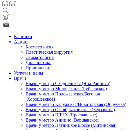
Клиники
Акции
Косметология
Пластическая хирургия
Стоматология
Диагностика
Привилегии
Услуги и цены
Врачи
Врачи у метро Сходненская (Яна Райниса)
Врачи у метро Молодёжная (Рублевское)
Врачи у метро Полежаевская/Беговая
(Хорошевское)
Врачи у метро Калужская/Новаторская (Обручева)
Врачи у метро Октябрьское поле (Берзарина)
Врачи у метро ВДНХ (Ярославское)
Врачи у метро Аннино (Варшавское)
Врачи у метро Пятницкое шоссе (Митинская)