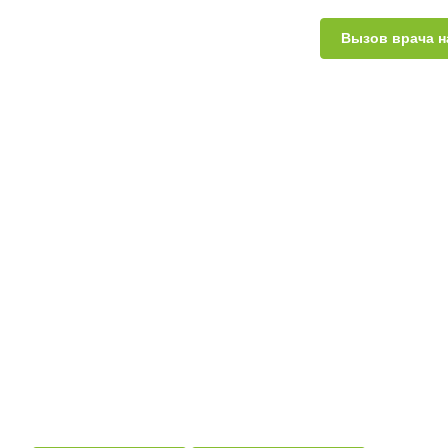
Вызов врача н
Направления и услуги
Коррекция формы 