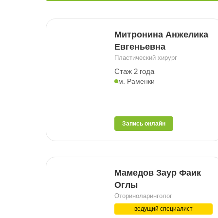
Митронина Анжелика
Евгеньевна
Пластический хирург
Стаж 2 года
м. Раменки
Запись онлайн
Мамедов Заур Фаик
Оглы
Оториноларинголог
ведущий специалист