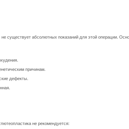
, не существует абсолютных показаний для этой операции. Ос
охудения.
енетическим причинам.
ские дефекты.
нная.
глютеопластика не рекомендуется: