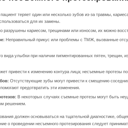
 пациент теряет один или несколько зубов из-за травмы, кариес
использоваться для их замены.
о разрушены кариесом, трещинами или износом, их можно восст
е:
Неправильный прикус или проблемы с ТМЖ, вызванные отсут
о вида улыбки при наличии пигментированных пятен, трещин, 
жет привести к изменению контура лица; несъемные протезы п
бов:
Отсутствующие зубы могут привести к смещению соседних
помогают предотвратить эти изменения.
отезов:
В некоторых случаях съемные протезы могут быть неуд
ым решением.
ования должен основываться на тщательной диагностике, общем 
ние о проведении несъемного протезирования следует принима