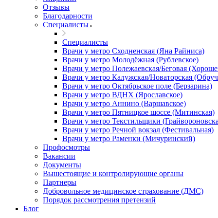
Отзывы
Благодарности
Специалисты
Специалисты
Врачи у метро Сходненская (Яна Райниса)
Врачи у метро Молодёжная (Рублевское)
Врачи у метро Полежаевская/Беговая (Хороше
Врачи у метро Калужская/Новаторская (Обруч
Врачи у метро Октябрьское поле (Берзарина)
Врачи у метро ВДНХ (Ярославское)
Врачи у метро Аннино (Варшавское)
Врачи у метро Пятницкое шоссе (Митинская)
Врачи у метро Текстильщики (Грайвороновска
Врачи у метро Речной вокзал (Фестивальная)
Врачи у метро Раменки (Мичуринский)
Профосмотры
Вакансии
Документы
Вышестоящие и контролирующие органы
Партнеры
Добровольное медицинское страхование (ДМС)
Порядок рассмотрения претензий
Блог