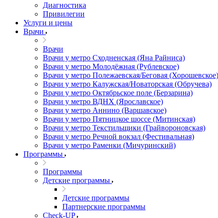
Диагностика
Привилегии
Услуги и цены
Врачи
Врачи
Врачи у метро Сходненская (Яна Райниса)
Врачи у метро Молодёжная (Рублевское)
Врачи у метро Полежаевская/Беговая (Хорошевское
Врачи у метро Калужская/Новаторская (Обручева)
Врачи у метро Октябрьское поле (Берзарина)
Врачи у метро ВДНХ (Ярославское)
Врачи у метро Аннино (Варшавское)
Врачи у метро Пятницкое шоссе (Митинская)
Врачи у метро Текстильщики (Грайвороновская)
Врачи у метро Речной вокзал (Фестивальная)
Врачи у метро Раменки (Мичуринский)
Программы
Программы
Детские программы
Детские программы
Партнерские программы
Check-UP