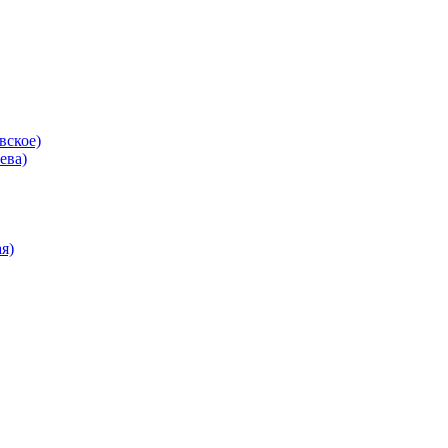
вское)
ева)
я)