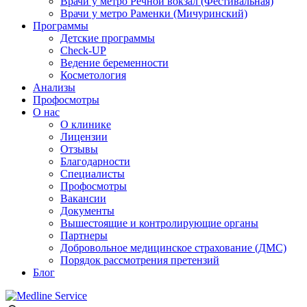
Врачи у метро Речной вокзал (Фестивальная)
Врачи у метро Раменки (Мичуринский)
Программы
Детские программы
Check-UP
Ведение беременности
Косметология
Анализы
Профосмотры
О нас
О клинике
Лицензии
Отзывы
Благодарности
Специалисты
Профосмотры
Вакансии
Документы
Вышестоящие и контролирующие органы
Партнеры
Добровольное медицинское страхование (ДМС)
Порядок рассмотрения претензий
Блог