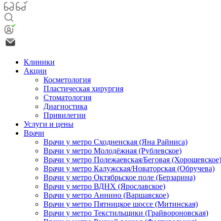
Клиники
Акции
Косметология
Пластическая хирургия
Стоматология
Диагностика
Привилегии
Услуги и цены
Врачи
Врачи у метро Сходненская (Яна Райниса)
Врачи у метро Молодёжная (Рублевское)
Врачи у метро Полежаевская/Беговая (Хорошевское
Врачи у метро Калужская/Новаторская (Обручева)
Врачи у метро Октябрьское поле (Берзарина)
Врачи у метро ВДНХ (Ярославское)
Врачи у метро Аннино (Варшавское)
Врачи у метро Пятницкое шоссе (Митинская)
Врачи у метро Текстильщики (Грайвороновская)