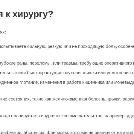
я к хирургу?
ях:
спытываете сильную, резкую или не проходящую боль, особенно
глубокие раны, переломы, или травмы, требующие оперативного
ельные или быстрорастущие опухоли, шишки или уплотнения на
рудненное глотание, изменения в работе кишечника или мочевы
ие состояния, такие как желчнокаменная болезнь, грыжи, вари
когда планируется хирургическое вмешательство, например, уд
инфекции, абсцессы, флегмоны, которые не реагируют на анти