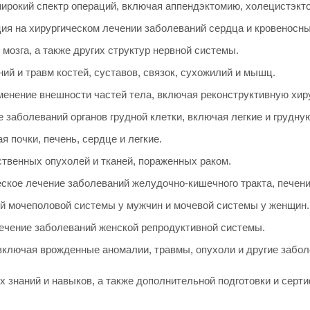
рокий спектр операций, включая аппендэктомию, холецистэкт
я на хирургическом лечении заболеваний сердца и кровеносны
 мозга, а также других структур нервной системы.
ий и травм костей, суставов, связок, сухожилий и мышц.
енение внешности частей тела, включая реконструктивную хир
 заболеваний органов грудной клетки, включая легкие и грудную
 почки, печень, сердце и легкие.
твенных опухолей и тканей, пораженных раком.
ское лечение заболеваний желудочно-кишечного тракта, печени
й мочеполовой системы у мужчин и мочевой системы у женщин.
ечение заболеваний женской репродуктивной системы.
включая врожденные аномалии, травмы, опухоли и другие забол
 знаний и навыков, а также дополнительной подготовки и серт