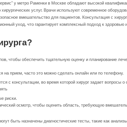
рвис" у метро Раменки в Москве обладают высокой квалификац
 хирургических услуг. Врачи используют современное оборудо
зопасное вмешательство для пациентов. Консультация с хирур
ионный уход, что гарантирует комплексный подход к здоровью 
хирурга?
пов, чтобы обеспечить тщательную оценку и планирование лечен
я на прием, часто это можно сделать онлайн или по телефону.
ся с консультации, во время которой хирург задает вопросы о 
нять
е риски.
зический осмотр, чтобы оценить область, требующую вмешатель
могут быть назначены диагностические тесты, такие как анализы