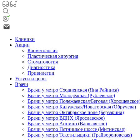
Клиники
Акции
Косметология
Пластическая хирургия
Стоматология
Диагностика
Привилегии
Услуги и цены
Врачи
Врачи у метро Сходненская (Яна Райниса)
Врачи у метро Молодёжная (Рублевское)
Врачи у метро Полежаевская/Беговая (Хорошевское
Врачи у метро Калужская/Новаторская (Обручева)
Врачи у метро Октябрьское поле (Берзарина)
Врачи у метро ВДНХ (Ярославское)
Врачи у метро Аннино (Варшавское)
Врачи у метро Пятницкое шоссе (Митинская)
Врачи у метро Текстильщики (Грайвороновская)