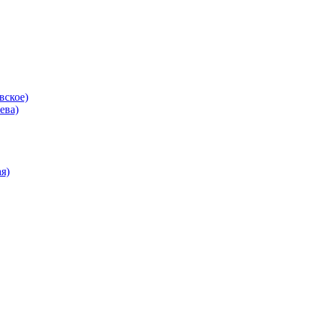
вское)
ева)
я)