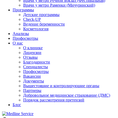
Врачи у метро Речной вокзал (Фестивальная)
Врачи у метро Раменки (Мичуринский)
Программы
Детские программы
Check-UP
Ведение беременности
Косметология
Анализы
Профосмотры
О нас
О клинике
Лицензии
Отзывы
Благодарности
Специалисты
Профосмотры
Вакансии
Документы
Вышестоящие и контролирующие органы
Партнеры
Добровольное медицинское страхование (ДМС)
Порядок рассмотрения претензий
Блог