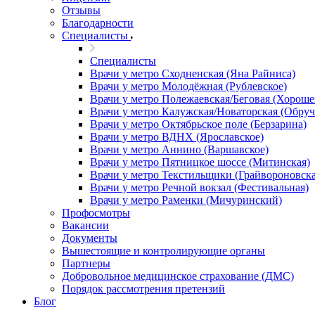
Отзывы
Благодарности
Специалисты
Специалисты
Врачи у метро Сходненская (Яна Райниса)
Врачи у метро Молодёжная (Рублевское)
Врачи у метро Полежаевская/Беговая (Хороше
Врачи у метро Калужская/Новаторская (Обруч
Врачи у метро Октябрьское поле (Берзарина)
Врачи у метро ВДНХ (Ярославское)
Врачи у метро Аннино (Варшавское)
Врачи у метро Пятницкое шоссе (Митинская)
Врачи у метро Текстильщики (Грайвороновска
Врачи у метро Речной вокзал (Фестивальная)
Врачи у метро Раменки (Мичуринский)
Профосмотры
Вакансии
Документы
Вышестоящие и контролирующие органы
Партнеры
Добровольное медицинское страхование (ДМС)
Порядок рассмотрения претензий
Блог