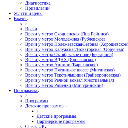
Диагностика
Привилегии
Услуги и цены
Врачи
Врачи
Врачи у метро Сходненская (Яна Райниса)
Врачи у метро Молодёжная (Рублевское)
Врачи у метро Полежаевская/Беговая (Хорошевское
Врачи у метро Калужская/Новаторская (Обручева)
Врачи у метро Октябрьское поле (Берзарина)
Врачи у метро ВДНХ (Ярославское)
Врачи у метро Аннино (Варшавское)
Врачи у метро Пятницкое шоссе (Митинская)
Врачи у метро Текстильщики (Грайвороновская)
Врачи у метро Речной вокзал (Фестивальная)
Врачи у метро Раменки (Мичуринский)
Программы
Программы
Детские программы
Детские программы
Партнерские программы
Check-UP