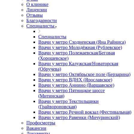
О клинике
Лицензии
Отзывы
Благодарности
Специалисты
Специалисты
Врачи у метро Сходненская (Яна Райниса)
Врачи у метро Молодёжная (Рублевское)
Врачи у метро Полежаевская/Беговая
(Хорошевское)
Врачи у метро Калужская/Новаторская
(Обручева)
Врачи у метро Октябрьское поле (Берзарина)
Врачи у метро ВДНХ (Ярославское)
Врачи у метро Аннино (Варшавское)
Врачи у метро Пятницкое шоссе
(Митинская)
Врачи у метро Текстильщики
(Грайвороновская)
Врачи у метро Речной вокзал (Фестивальная)
Врачи у метро Раменки (Мичуринский)
Профосмотры
Вакансии
Документы