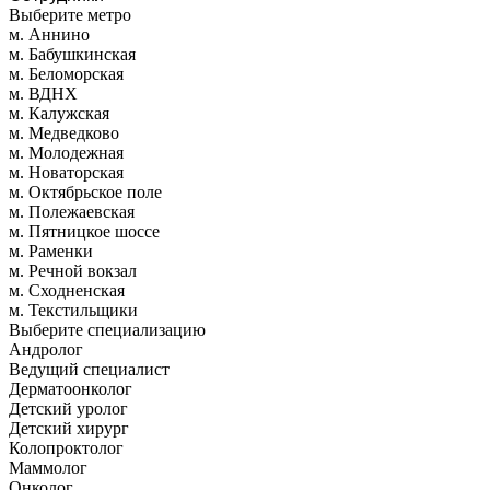
Выберите метро
м. Аннино
м. Бабушкинская
м. Беломорская
м. ВДНХ
м. Калужская
м. Медведково
м. Молодежная
м. Новаторская
м. Октябрьское поле
м. Полежаевская
м. Пятницкое шоссе
м. Раменки
м. Речной вокзал
м. Сходненская
м. Текстильщики
Выберите специализацию
Андролог
Ведущий специалист
Дерматоонколог
Детский уролог
Детский хирург
Колопроктолог
Маммолог
Онколог