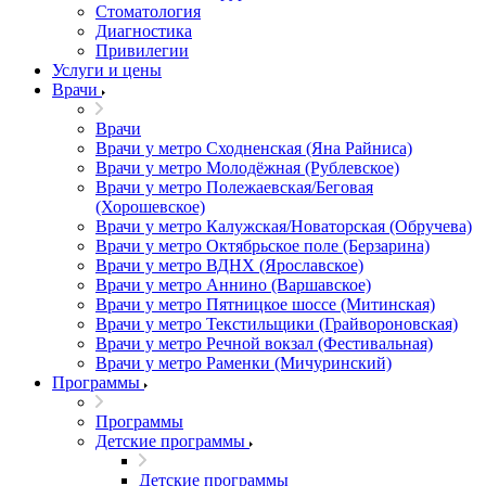
Стоматология
Диагностика
Привилегии
Услуги и цены
Врачи
Врачи
Врачи у метро Сходненская (Яна Райниса)
Врачи у метро Молодёжная (Рублевское)
Врачи у метро Полежаевская/Беговая
(Хорошевское)
Врачи у метро Калужская/Новаторская (Обручева)
Врачи у метро Октябрьское поле (Берзарина)
Врачи у метро ВДНХ (Ярославское)
Врачи у метро Аннино (Варшавское)
Врачи у метро Пятницкое шоссе (Митинская)
Врачи у метро Текстильщики (Грайвороновская)
Врачи у метро Речной вокзал (Фестивальная)
Врачи у метро Раменки (Мичуринский)
Программы
Программы
Детские программы
Детские программы