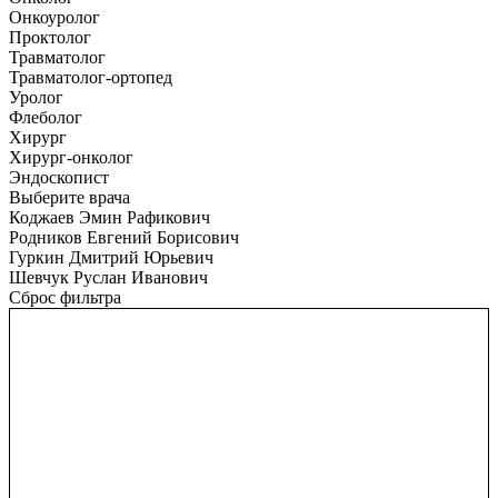
Онкоуролог
Проктолог
Травматолог
Травматолог-ортопед
Уролог
Флеболог
Хирург
Хирург-онколог
Эндоскопист
Выберите врача
Коджаев Эмин Рафикович
Родников Евгений Борисович
Гуркин Дмитрий Юрьевич
Шевчук Руслан Иванович
Сброс фильтра