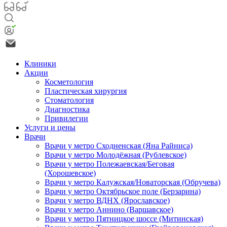
Клиники
Акции
Косметология
Пластическая хирургия
Стоматология
Диагностика
Привилегии
Услуги и цены
Врачи
Врачи у метро Сходненская (Яна Райниса)
Врачи у метро Молодёжная (Рублевское)
Врачи у метро Полежаевская/Беговая
(Хорошевское)
Врачи у метро Калужская/Новаторская (Обручева)
Врачи у метро Октябрьское поле (Берзарина)
Врачи у метро ВДНХ (Ярославское)
Врачи у метро Аннино (Варшавское)
Врачи у метро Пятницкое шоссе (Митинская)