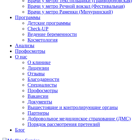
Врачи у метро Текстильщики (Грайвороновская)
Врачи у метро Речной вокзал (Фестивальная)
Врачи у метро Раменки (Мичуринский)
Программы
Детские программы
Check-UP
Ведение беременности
Косметология
Анализы
Профосмотры
О нас
О клинике
Лицензии
Отзывы
Благодарности
Специалисты
Профосмотры
Вакансии
Документы
Вышестоящие и контролирующие органы
Партнеры
Добровольное медицинское страхование (ДМС)
Порядок рассмотрения претензий
Блог