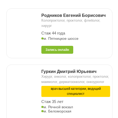
Родников Евгений Борисович
Колопроктолог, проктолог, флеболог,
хирург
Стаж 44 года
м. Пятницкое шоссе
Запись онлайн
Гуркин Дмитрий Юрьевич
Хирург, онколог, колопроктолог, проктолог,
маммолог, дерматоонколог, онкоуролог
врач высшей категории, ведущий
специалист
Стаж 35 лет
м. Речной вокзал
м. Беломорская