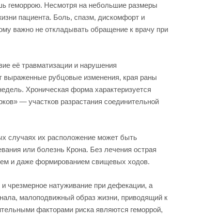
шь геморрою. Несмотря на небольшие размеры
зни пациента. Боль, спазм, дискомфорт и
ому важно не откладывать обращение к врачу при
вие её травматизации и нарушения
ют выраженные рубцовые изменения, края раны
 недель. Хроническая форма характеризуется
рков» — участков разрастания соединительной
ных случаях их расположение может быть
вания или болезнь Крона. Без лечения острая
нием и даже формированием свищевых ходов.
и чрезмерное натуживание при дефекации, а
нала, малоподвижный образ жизни, приводящий к
ительными факторами риска являются геморрой,