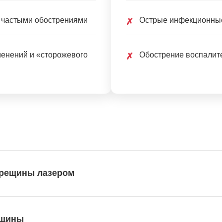
 частыми обострениями
Острые инфекционны
✗
енений и «сторожевого
Обострение воспалит
✗
трещины лазером
ещины