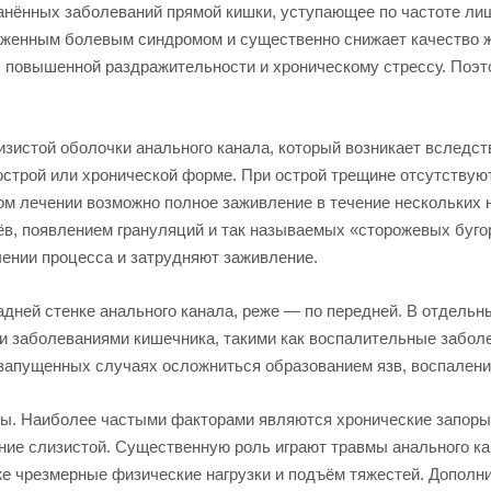
анённых заболеваний прямой кишки, уступающее по частоте ли
аженным болевым синдромом и существенно снижает качество жи
, повышенной раздражительности и хроническому стрессу. Поэт
зистой оболочки анального канала, который возникает вследст
острой или хронической форме. При острой трещине отсутству
ном лечении возможно полное заживление в течение нескольких
в, появлением грануляций и так называемых «сторожевых буго
чении процесса и затрудняют заживление.
дней стенке анального канала, реже — по передней. В отдель
и заболеваниями кишечника, такими как воспалительные заболе
в запущенных случаях осложниться образованием язв, воспале
ы. Наиболее частыми факторами являются хронические запоры 
ие слизистой. Существенную роль играют травмы анального ка
же чрезмерные физические нагрузки и подъём тяжестей. Дополн