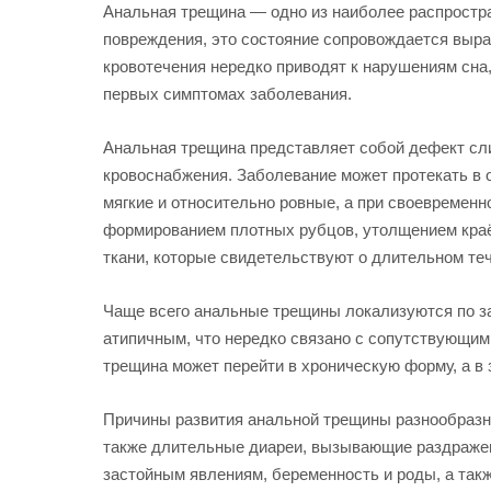
Анальная трещина — одно из наиболее распростр
повреждения, это состояние сопровождается выр
кровотечения нередко приводят к нарушениям сна
первых симптомах заболевания.
Анальная трещина представляет собой дефект сли
кровоснабжения. Заболевание может протекать в 
мягкие и относительно ровные, а при своевремен
формированием плотных рубцов, утолщением краё
ткани, которые свидетельствуют о длительном те
Чаще всего анальные трещины локализуются по за
атипичным, что нередко связано с сопутствующим
трещина может перейти в хроническую форму, а 
Причины развития анальной трещины разнообразн
также длительные диареи, вызывающие раздражен
застойным явлениям, беременность и роды, а так