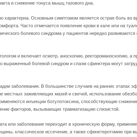
акта и снижение тонуса мышц тазового дна.
о характерна. Основным симптомом является острая боль во в
омфорта. Часто отмечается появление крови в кале или на туа
нического болевого синдрома у пациентов нередко развиваются 
тологом и включает осмотр, аноскопию, ректороманоскопию, а 
о выраженный болевой синдром и спазм сфинктера могут затру
тадии заболевания. В большинстве случаев на ранних этапах 
е местных заживляющих мазей и свечей, использование обезбо
рименяются инъекции ботулотоксина, способствующие снижени
чение факторов, вызывающих травматизацию слизистой.
тата или заболевание переходит в хроническую форму, применя
щины, классическое иссечение, а также сфинктеротомию при вы