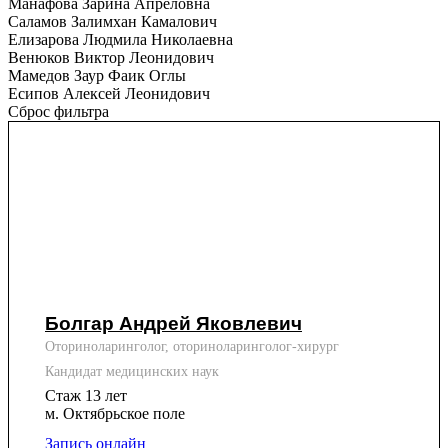
Манафова Зарина Апреловна
Саламов Залимхан Камалович
Елизарова Людмила Николаевна
Венюков Виктор Леонидович
Мамедов Заур Фаик Оглы
Есипов Алексей Леонидович
Сброс фильтра
Болгар Андрей Яковлевич
Оториноларинголог, оториноларинголог-хирург
Кандидат медицинских наук
Стаж 13 лет
м. Октябрьское поле
Запись онлайн