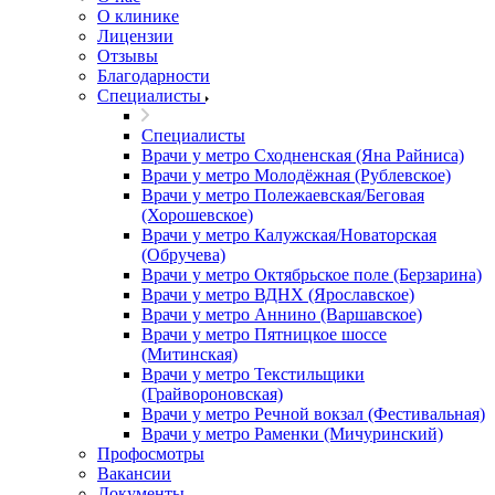
О клинике
Лицензии
Отзывы
Благодарности
Специалисты
Специалисты
Врачи у метро Сходненская (Яна Райниса)
Врачи у метро Молодёжная (Рублевское)
Врачи у метро Полежаевская/Беговая
(Хорошевское)
Врачи у метро Калужская/Новаторская
(Обручева)
Врачи у метро Октябрьское поле (Берзарина)
Врачи у метро ВДНХ (Ярославское)
Врачи у метро Аннино (Варшавское)
Врачи у метро Пятницкое шоссе
(Митинская)
Врачи у метро Текстильщики
(Грайвороновская)
Врачи у метро Речной вокзал (Фестивальная)
Врачи у метро Раменки (Мичуринский)
Профосмотры
Вакансии
Документы