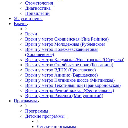
Стоматология
Диагностика
Привилегии
Услуги и цены
Врачи
Врачи
Врачи у метро Сходненская (Яна Райниса)
Врачи у метро Молодёжная (Рублевское)
Врачи у метро Полежаевская/Беговая
(Хорошевское)
Врачи у метро Калужская/Новаторская (Обручева)
Врачи у метро Октябрьское поле (Берзарина)
Врачи у метро ВДНХ (Ярославское)
Врачи у метро Аннино (Варшавское)
Врачи у метро Пятницкое шоссе (Митинская)
Врачи у метро Текстильщики (Грайвороновская)
Врачи у метро Речной вокзал (Фестивальная)
Врачи у метро Раменки (Мичуринский)
Программы
Программы
Детские программы
Детские программы