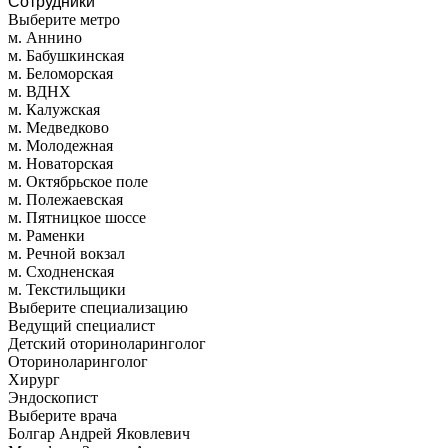
Сотрудники
Выберите метро
м. Аннино
м. Бабушкинская
м. Беломорская
м. ВДНХ
м. Калужская
м. Медведково
м. Молодежная
м. Новаторская
м. Октябрьское поле
м. Полежаевская
м. Пятницкое шоссе
м. Раменки
м. Речной вокзал
м. Сходненская
м. Текстильщики
Выберите специализацию
Ведущий специалист
Детский оториноларинголог
Оториноларинголог
Хирург
Эндоскопист
Выберите врача
Болгар Андрей Яковлевич