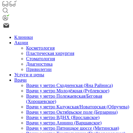
Клиники
Акции
Косметология
Пластическая хирургия
Стоматология
Диагностика
Привилегии
Услуги и цены
Врачи
Врачи у метро Сходненская (Яна Райниса)
Врачи у метро Молодёжная (Рублевское)
Врачи у метро Полежаевская/Беговая
(Хорошевское)
Врачи у метро Калужская/Новаторская (Обручева)
Врачи у метро Октябрьское поле (Берзарина)
Врачи у метро ВДНХ (Ярославское)
Врачи у метро Аннино (Варшавское)
Врачи у метро Пятницкое шоссе (Митинская)