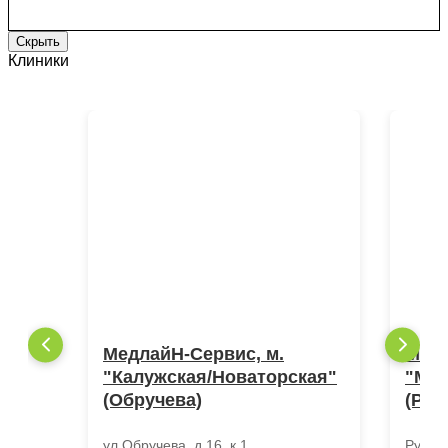
Скрыть
Клиники
МедлайН-Сервис, м.
Медл
"Калужская/Новаторская"
"Мо
(Обручева)
(Руб
ул.Обручева, д.16, к.1
Рублев