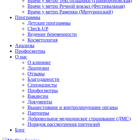
Врачи у метро Текстильщики (Грайвороновская)
Врачи у метро Речной вокзал (Фестивальная)
Врачи у метро Раменки (Мичуринский)
Программы
Детские программы
Check-UP
Ведение беременности
Косметология
Анализы
Профосмотры
О нас
О клинике
Лицензии
Отзывы
Благодарности
Специалисты
Профосмотры
Вакансии
Документы
Вышестоящие и контролирующие органы
Партнеры
Добровольное медицинское страхование (ДМС)
Порядок рассмотрения претензий
Блог