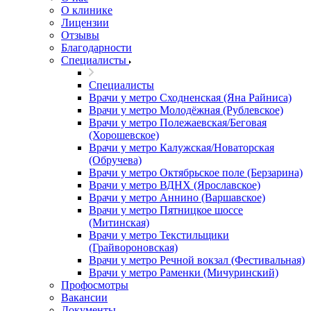
О клинике
Лицензии
Отзывы
Благодарности
Специалисты
Специалисты
Врачи у метро Сходненская (Яна Райниса)
Врачи у метро Молодёжная (Рублевское)
Врачи у метро Полежаевская/Беговая
(Хорошевское)
Врачи у метро Калужская/Новаторская
(Обручева)
Врачи у метро Октябрьское поле (Берзарина)
Врачи у метро ВДНХ (Ярославское)
Врачи у метро Аннино (Варшавское)
Врачи у метро Пятницкое шоссе
(Митинская)
Врачи у метро Текстильщики
(Грайвороновская)
Врачи у метро Речной вокзал (Фестивальная)
Врачи у метро Раменки (Мичуринский)
Профосмотры
Вакансии
Документы