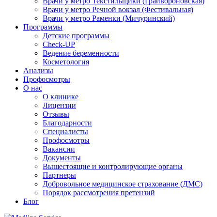
Врачи у метро Текстильщики (Грайвороновская)
Врачи у метро Речной вокзал (Фестивальная)
Врачи у метро Раменки (Мичуринский)
Программы
Детские программы
Check-UP
Ведение беременности
Косметология
Анализы
Профосмотры
О нас
О клинике
Лицензии
Отзывы
Благодарности
Специалисты
Профосмотры
Вакансии
Документы
Вышестоящие и контролирующие органы
Партнеры
Добровольное медицинское страхование (ДМС)
Порядок рассмотрения претензий
Блог