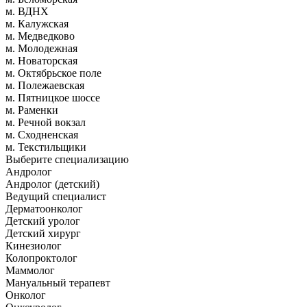
м. ВДНХ
м. Калужская
м. Медведково
м. Молодежная
м. Новаторская
м. Октябрьское поле
м. Полежаевская
м. Пятницкое шоссе
м. Раменки
м. Речной вокзал
м. Сходненская
м. Текстильщики
Выберите специализацию
Андролог
Андролог (детский)
Ведущий специалист
Дерматоонколог
Детский уролог
Детский хирург
Кинезиолог
Колопроктолог
Маммолог
Мануальный терапевт
Онколог