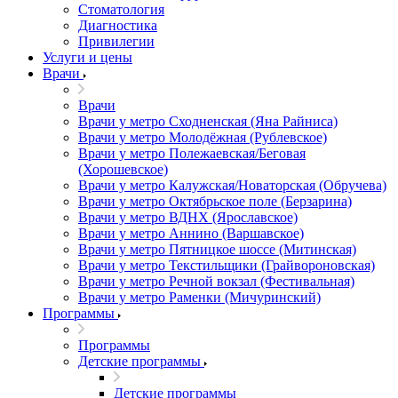
Стоматология
Диагностика
Привилегии
Услуги и цены
Врачи
Врачи
Врачи у метро Сходненская (Яна Райниса)
Врачи у метро Молодёжная (Рублевское)
Врачи у метро Полежаевская/Беговая
(Хорошевское)
Врачи у метро Калужская/Новаторская (Обручева)
Врачи у метро Октябрьское поле (Берзарина)
Врачи у метро ВДНХ (Ярославское)
Врачи у метро Аннино (Варшавское)
Врачи у метро Пятницкое шоссе (Митинская)
Врачи у метро Текстильщики (Грайвороновская)
Врачи у метро Речной вокзал (Фестивальная)
Врачи у метро Раменки (Мичуринский)
Программы
Программы
Детские программы
Детские программы