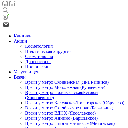
Клиники
Акции
Косметология
Пластическая хирургия
Стоматология
Диагностика
Привилегии
Услуги и цены
Врачи
Врачи у метро Сходненская (Яна Райниса)
Врачи у метро Молодёжная (Рублевское)
Врачи у метро Полежаевская/Беговая
(Хорошевское)
Врачи у метро Калужская/Новаторская (Обручева)
Врачи у метро Октябрьское поле (Берзарина)
Врачи у метро ВДНХ (Ярославское)
Врачи у метро Аннино (Варшавское)
Врачи у метро Пятницкое шоссе (Митинская)