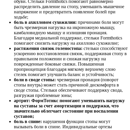
обуви. Стельки Formthotics помогают равномерно
распределить давление на стопу, уменьшить мышечное
напряжение и предотвратить появление болей при
ходьбе;
боль в ахилловом сухожилии:
причинами боли могут
быть чрезмерная нагрузка на икроножную мышцу,
камбаловидную мышцу и излишняя пронация.
Благодаря медиальной поддержке, стельки Formthotics
помогают снизить нагрузку на ахиллово сухожилие;
растяжения связок голеностопа:
стельки способствуют
ускорению восстановления связок, поддерживая стопу в
правильном положении и снижая нагрузку на
поврежденные боковые связки. Повышенная
проприоцепция благодаря мягкому верхнему слою
стелек помогает улучшить баланс и устойчивость;
боли в своде стопы:
чрезмерная пронация (поворот
стопы внутрь) может стать причиной дискомфорта в
своде стопы. Стельки обеспечивают поддержку свода,
разгружая проблемные зоны;
артрит: ФормТотикс помогают уменьшить нагрузку
на суставы за счет амортизации и поддержки, что
значительно облегчает состояние при воспалении
суставов;
боль в спине:
нарушения функции стопы могут
вызывать боли в спине. Индивидуальные ортезы