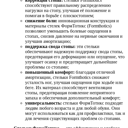
коррекция стопы:
стельки Formthotics
способствуют правильному распределению
нагрузки на стопу, улучшая её положение и
помогая в борьбе с плоскостопием;
снижение боли:
инновационная конструкция и
материалы стелек ФормТотикс (Formthotics)
позволяют уменьшить болевые ощущения в
стопах, снизив давление на нервные окончания и
улучшив амортизацию;
поддержка свода стопы:
эти стельки
обеспечивают надежную поддержку свода стопы,
предотвращая его деформацию или опущение, что
улучшает осанку и предотвращает дальнейшие
проблемы со стопами;
повышенный комфорт:
благодаря отличной
амортизации, стельки Formthotics снижают
усталость ног, улучшая ощущения при ходьбе или
беге. Их материал способствует вентиляции
стопы, предотвращая появление неприятного
запаха и обеспечивая дополнительный комфорт;
универсальность:
стельки ФормТотикс подходят
людям любого возраста и для любой обуви. Они
могут использоваться как для профилактики, так и
для лечения существующих проблем со стопами.