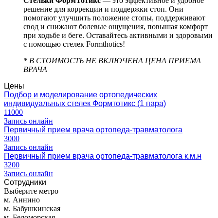
Стельки ФормТотикс
— это эффективное и удобное
решение для коррекции и поддержки стоп. Они
помогают улучшить положение стопы, поддерживают
свод и снижают болевые ощущения, повышая комфорт
при ходьбе и беге. Оставайтесь активными и здоровыми
с помощью стелек Formthotics!
* В СТОИМОСТЬ НЕ ВКЛЮЧЕНА ЦЕНА ПРИЕМА
ВРАЧА
Цены
Подбор и моделирование ортопедических
индивидуальных стелек Формтотикс (1 пара)
11000
Запись онлайн
Первичный прием врача ортопеда-травматолога
3000
Запись онлайн
Первичный прием врача ортопеда-травматолога к.м.н
3200
Запись онлайн
Сотрудники
Выберите метро
м. Аннино
м. Бабушкинская
м. Беломорская