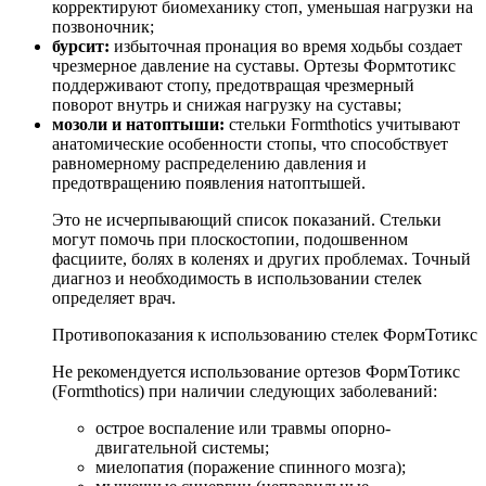
корректируют биомеханику стоп, уменьшая нагрузки на
позвоночник;
бурсит:
избыточная пронация во время ходьбы создает
чрезмерное давление на суставы. Ортезы Формтотикс
поддерживают стопу, предотвращая чрезмерный
поворот внутрь и снижая нагрузку на суставы;
мозоли и натоптыши:
стельки Formthotics учитывают
анатомические особенности стопы, что способствует
равномерному распределению давления и
предотвращению появления натоптышей.
Это не исчерпывающий список показаний. Стельки
могут помочь при плоскостопии, подошвенном
фасциите, болях в коленях и других проблемах. Точный
диагноз и необходимость в использовании стелек
определяет врач.
Противопоказания к использованию стелек ФормТотикс
Не рекомендуется использование ортезов ФормТотикс
(Formthotics) при наличии следующих заболеваний:
острое воспаление или травмы опорно-
двигательной системы;
миелопатия (поражение спинного мозга);