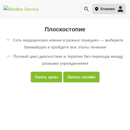
Клиники
Плоскостопие
Сеть медицинских клиник в разных локациях — выберите
ближайшую и пройдите все этапы лечения
Полный цикл диагностики и терапии без перехода между
разными учреждениями
Эффективное устранение боли и быстрое восстановление
Узнать цены
Запись онлайн
двигательной активности
Комплексная оценка плоскостопия для прохождения
военно-врачебной комиссии
Лечение под контролем квалифицированных врачей-
ортопедов