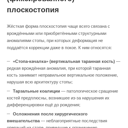
плоскостопия
Жёсткая форма плоскостопия чаще всего связана с
врождёнными или приобретёнными структурными
аномалиями стопы, при которых деформация не
поддаётся коррекции даже в покое. К ним относятся:
«Стопа-качалка» (вертикальная таранная кость)
—
редкая врождённая аномалия, при которой таранная
кость занимает неправильное вертикальное положение,
нарушая всю архитектуру стопы;
Тарзальные коалиции
— патологическое сращение
костей предплюсны, возникшее из-за нарушения их
дифференцировки ещё до рождения;
Осложнения после хирургического
вмешательства
— неблагоприятные последствия
операций на стопе, приведшие к ограничению